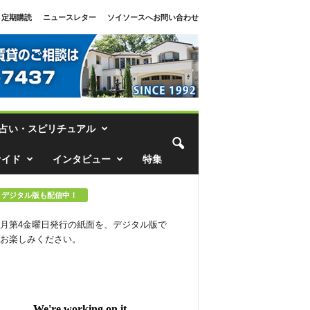
定期購読
ニュースレター
ソイソースへお問い合わせ
占い・スピリチュアル
ァイド
インタビュー
特集
デジタル版も配信中！
月第4金曜日発行の紙面を、デジタル版で
お楽しみください。