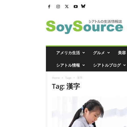
シ
ア
ト
ル
の
生
活
アメリカ生活
グルメ
美容
情
報
シアトル情報
シアトルブログ
誌
「
Home
Tags
漢字
ソ
Tag: 漢字
イ
ソ
ー
ス
」