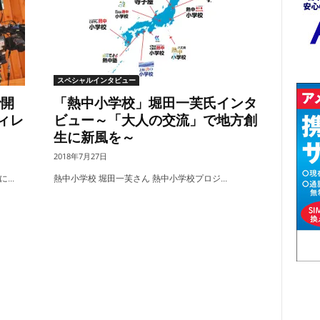
スペシャルインタビュー
で開
「熱中小学校」堀田一芙氏インタ
ィレ
ビュー～「大人の交流」で地方創
生に新風を～
2018年7月27日
..
熱中小学校 堀田一芙さん 熱中小学校プロジ...