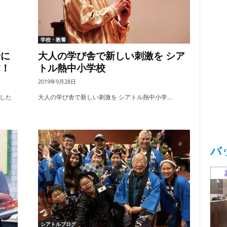
学校・教養
緒に
大人の学び舎で新しい刺激を シア
す！
トル熱中小学校
2019年9月28日
した
大人の学び舎で新しい刺激を シアトル熱中小学...
バ
シアトルブログ