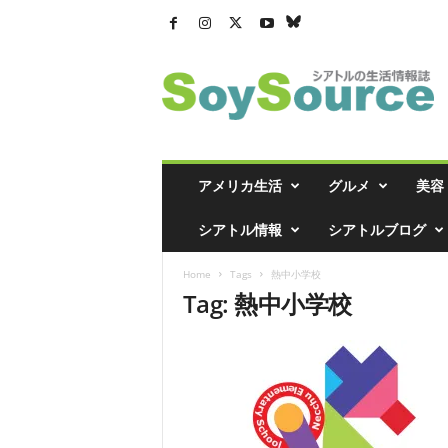
シ
ア
ト
ル
の
生
活
アメリカ生活
グルメ
美容
情
報
シアトル情報
シアトルブログ
誌
「
Home
Tags
熱中小学校
ソ
Tag: 熱中小学校
イ
ソ
ー
ス
」