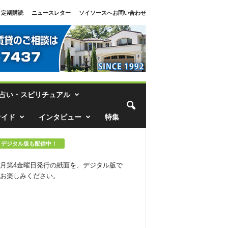
定期購読
ニュースレター
ソイソースへお問い合わせ
占い・スピリチュアル
ァイド
インタビュー
特集
デジタル版も配信中！
月第4金曜日発行の紙面を、デジタル版で
お楽しみください。