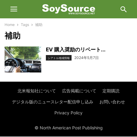
Home
Tags
補助
補助
EV 購入奨励のリベート...
2024年5月7日
シアトル地域情報
北米報知社について
広告掲載について
定期購読
デジタル版のニュースレター配信申し込み
お問い合わせ
Privacy Policy
© North American Post Publishing