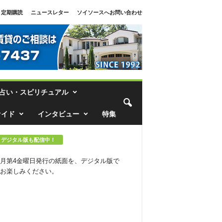
定期購読
ニュースレター
ソイソースへお問い合わせ
占い・スピリチュアル
ァイド
インタビュー
特集
デジタル版も配信中！
月第4金曜日発行の紙面を、デジタル版で
お楽しみください。