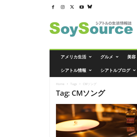
シ
ア
ト
ル
の
生
活
アメリカ生活
グルメ
美容
情
報
シアトル情報
シアトルブログ
誌
「
Home
Tags
CMソング
ソ
Tag: CMソング
イ
ソ
ー
ス
」