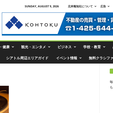
SUNDAY, AUGUST 9, 2026
北米報知社について
広告
・健康
観光・エンタメ
ビジネス
学校・教育
シアトル周辺エリアガイド
イベント情報
無料クラシフ
毎
も