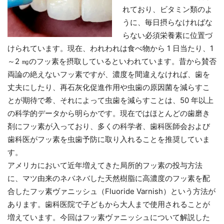
れており、ビタミン類のよ
うに、毎日摂らなければな
らない必須栄養素に位置づ
けられています。現在、われわれは食べ物から 1 日当たり、1
～2 ㎎のフッ素を摂取しているといわれています。昔から賛否
両論の絶えないフッ素ですが、濃度を間違えなければ、歯を
丈夫にしたり、再石灰化促進作用や虫歯の原因菌を減らすこ
とが期待で希、それによって虫歯を減らすことは、50 年以上
の科学的データから明らかです。現在ではほとんどの歯磨き
剤にフッ素が入っており、多くの科学者、歯科医師会および
歯科医がフッ素を虫歯予防に取り入れることを推奨していま
す。
アメリカにおいて近年増えてきた局所的フッ素の投与方法
に、マツ由来のネバネバした天然樹脂に高濃度のフッ素を配
合したフッ素ヴァニッシュ（Fluoride Varnish）という方法が
あります。歯科医院で子どもから大人まで使用されることが
増えています。今回はフッ素ヴァニッシュについて解説した