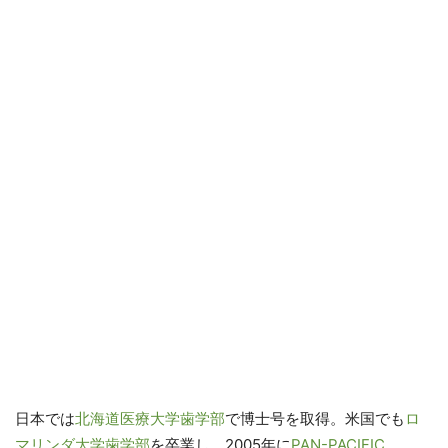
日本では
北海道医療大学歯学部
で博士号を取得。米国でも
ロ
マリンダ大学歯学部
を卒業し、2005年に
PAN-PACIFIC