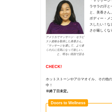
「マッサージ
ラサラの汗と
と、美香さん
ボディー・メ
スしたい！な
さが厳しくな
アメリカでマッサージ・セラピ
スト資格を取得した美香さん。
「マッサージを通して、より多
くの人に元気になって欲しい」
と、明るい笑顔で語る
CHECK!
ホットストーンやアロマオイル、その他
中！
※
終了日未定。
Doors to Wellness