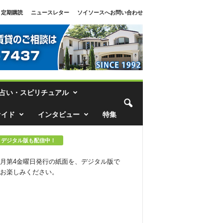
定期購読
ニュースレター
ソイソースへお問い合わせ
占い・スピリチュアル
ァイド
インタビュー
特集
デジタル版も配信中！
月第4金曜日発行の紙面を、デジタル版で
お楽しみください。