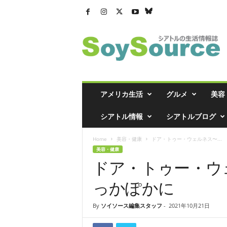
シ
ア
ト
ル
の
生
活
アメリカ生活
グルメ
美容
情
報
シアトル情報
シアトルブログ
誌
「
Home
美容・健康
ドア・トゥー・ウェルネス〜...
ソ
美容・健康
イ
ドア・トゥー・ウ
ソ
ー
っかぽかに
ス
」
By
ソイソース編集スタッフ
-
2021年10月21日