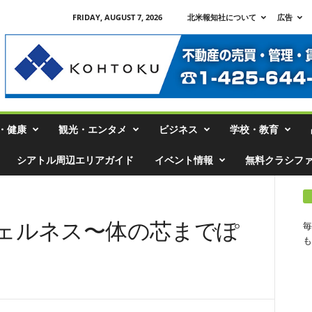
FRIDAY, AUGUST 7, 2026
北米報知社について
広告
・健康
観光・エンタメ
ビジネス
学校・教育
シアトル周辺エリアガイド
イベント情報
無料クラシフ
ェルネス〜体の芯までぽ
毎
も