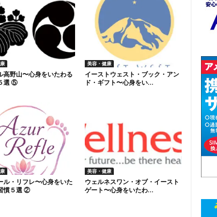
康
美容・健康
ル高野山〜心身をいたわる
イーストウェスト・ブック・アン
５選 ⑤
ド・ギフト〜心身をい...
康
美容・健康
ール・リフレ〜心身をいた
ウェルネスワン・オブ・イースト
習慣５選 ②
ゲート〜心身をいたわ...