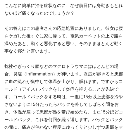
こんなに簡単に治る症状なのに、なぜ前日には身動きもとれ
ないほど痛くなったのでしょうか？
その答えはこの患者さんの応急処置にありました。彼女は腰
をケガした後すぐに家に帰って、電気カーペットの上で腰を
温めたあと、動くと悪化すると思い、そのままほとんど動く
事なく寝たと言います。
捻挫やぎっくり腰などのマクロトラウマにはほとんどの場
合、炎症（Inflammation）が伴います。炎症が起きると患部
に血の流れが集中して体温が上がり、腫れます。ですからコ
ールド（アイス）パックをして炎症を抑えることが先決で
す。コールドパックをする時は、一度に15分以上患部を冷や
さないように15分たったらパックを外してしばらく間をお
き、体温が戻って患部が熱を帯び始めたら、また15分ほどコ
ールドパック、これを何回か繰り返します。パックとパック
の間に、痛みが伴わない程度にゆっくりと少しずつ患部をマ