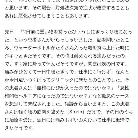
と思います。その場合、対処法次第で症状が改善することも
あれば悪化させてしまうこともあります。
先日、「2日前に重い物を持ったひょうしにぎっくり腰になっ
た」という患者さんがいらっしゃいました。話を聞いたとこ
ろ、ウォーターボトルがたくさん入った箱を持ち上げた時に
グキッときたそうです。その時は耐えられる痛みだったの
で、すぐ家に帰って休んだそうですが、問題は次の日です。
痛みがひどくて一日中寝たきりで、仕事にも行けず、なんと
か今日這いつくばってクリニックに来たとのことでした。そ
の患者さんは「腰椎にひびが入ったのではないか？」「急性
椎間板ヘルニアになったのではないか？」など最悪のケース
を想定して来院されました。結論から言いますと、この患者
さんは軽く腰の筋肉を違えた（Strain）だけで、その日のうち
に治療を受け、翌日には痛みもずいぶんひいて仕事に復帰で
きたそうです。