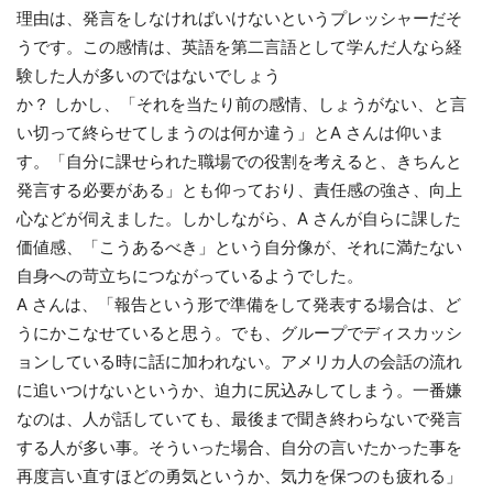
理由は、発言をしなければいけないというプレッシャーだそ
うです。この感情は、英語を第二言語として学んだ人なら経
験した人が多いのではないでしょう
か？ しかし、「それを当たり前の感情、しょうがない、と言
い切って終らせてしまうのは何か違う」とA さんは仰いま
す。「自分に課せられた職場での役割を考えると、きちんと
発言する必要がある」とも仰っており、責任感の強さ、向上
心などが伺えました。しかしながら、A さんが自らに課した
価値感、「こうあるべき」という自分像が、それに満たない
自身への苛立ちにつながっているようでした。
A さんは、「報告という形で準備をして発表する場合は、ど
うにかこなせていると思う。でも、グループでディスカッシ
ョンしている時に話に加われない。アメリカ人の会話の流れ
に追いつけないというか、迫力に尻込みしてしまう。一番嫌
なのは、人が話していても、最後まで聞き終わらないで発言
する人が多い事。そういった場合、自分の言いたかった事を
再度言い直すほどの勇気というか、気力を保つのも疲れる」