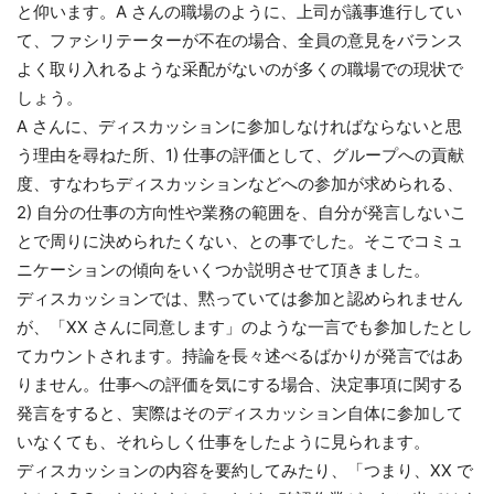
と仰います。A さんの職場のように、上司が議事進行してい
て、ファシリテーターが不在の場合、全員の意見をバランス
よく取り入れるような采配がないのが多くの職場での現状で
しょう。
A さんに、ディスカッションに参加しなければならないと思
う理由を尋ねた所、1) 仕事の評価として、グループへの貢献
度、すなわちディスカッションなどへの参加が求められる、
2) 自分の仕事の方向性や業務の範囲を、自分が発言しないこ
とで周りに決められたくない、との事でした。そこでコミュ
ニケーションの傾向をいくつか説明させて頂きました。
ディスカッションでは、黙っていては参加と認められません
が、「XX さんに同意します」のような一言でも参加したとし
てカウントされます。持論を長々述べるばかりが発言ではあ
りません。仕事への評価を気にする場合、決定事項に関する
発言をすると、実際はそのディスカッション自体に参加して
いなくても、それらしく仕事をしたように見られます。
ディスカッションの内容を要約してみたり、「つまり、XX で