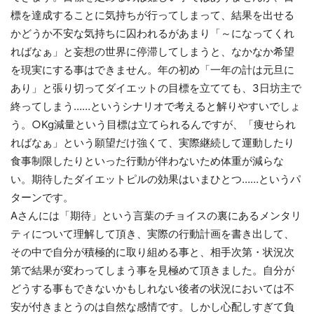
標を達成することに気持ちが行ってしまって、結果を出せる
かどうか不安な気持ちに囚われるがあまり「～になってくれ
ればなぁ」と妄想の世界に停滞してしまうと、なかなか希望
を現実にする事はできません。年の初め「一年の計は元旦に
あり」と張り切ってダイエットの目標を立てても、3日坊主で
終ってしまう……というシナリオで考えると解りやすいでしょ
う。○Kg減量という目標は立てられるんですが、「痩せられ
ればなぁ」という願望だけ強くて、実際継続して運動したり
食事制限したりといった行動が伴わないため体重が減らな
い。期待したダイエットピルの効果はいまひとつ……というパ
ターンです。
Aさんには「期待」という言葉のチョイスの裏にあるメンタリ
ティについて理解して頂き、実際の行動計画を書き出して、
その中で自分が積極的に取り組める事と、相手次第・状況次
第で結果が変わってしまう事を見極めて頂きました。自分が
どうする事もできないかもしれない後者の状況においては不
安が付きまとうのは自然な感情です。しかし心配しすぎて負