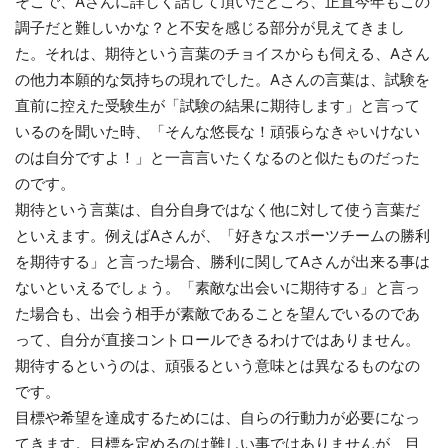
そこで、Aさんに詳しく話して頂いたところ、正直今年もこの
調子だと難しいかな？と不安を感じる部分が見えてきまし
た。それは、期待という言葉のチョイスからも伺える、Aさん
の他力本願的な気持ちの現れでした。Aさんの言葉は、試験を
直前に控えた受験生が「試験の結果に期待します」と言って
いるのを聞いた時、「そんな悠長な！頑張らなきゃいけない
のは自分ですよ！」と一言言いたくなるのと似たものだった
のです。
期待という言葉は、自分自身ではなく他に対して使う言葉だ
といえます。例えばAさんが、「好きなスポーツチームの勝利
を期待する」と言った場合、勝利に関してAさんが出来る事は
ないといえるでしょう。「素敵な出会いに期待する」と言っ
た場合も、出会う相手が素敵であることを望んでいるのであ
って、自分が直接コントロールできるわけではありません。
期待するというのは、頑張るという意味とは異なるものなの
です。
目標や希望を達成するためには、自らの行動力が必要になっ
てきます。目標を定めるのは難しい事ではありませんが、目