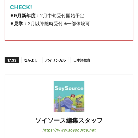
CHECK!
⚫︎9月新年度：
2月中旬受付開始予定
⚫︎見学：
2月以降随時受付 ※一部体験可
TAGS
なかよし
バイリンガル
日本語教育
ソイソース編集スタッフ
https://www.soysource.net