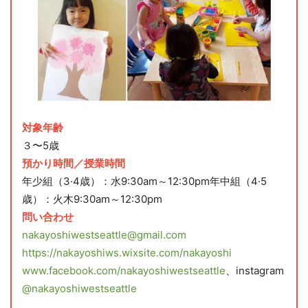
対象年齢
３〜5歳
預かり時間／授業時間
年少組（3·4歳）：水9:30am～12:30pm年中組（4·5
歳）：火木9:30am～12:30pm
問い合わせ
nakayoshiwestseattle@gmail.com
https://nakayoshiws.wixsite.com/nakayoshi
www.facebook.com/nakayoshiwestseattle
、instagram
@nakayoshiwestseattle