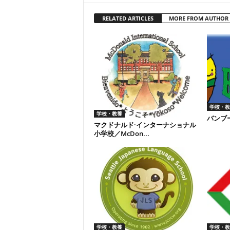
RELATED ARTICLES
MORE FROM AUTHOR
学校・教
学校・教養
バンブー
マクドナルド·インターナショナル
小学校／McDon...
学校・教養
学校・教