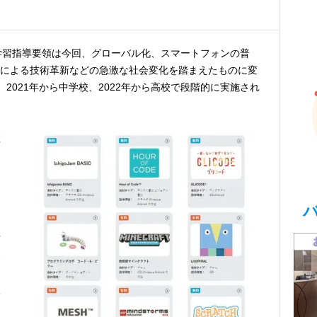
学習指導要領は今回、グローバル化、スマートフォンの普
用による技術革新などの急激な社会変化を踏まえたものに変
2021年から中学校、2022年から高校で段階的に実施され
教
け
育
覚
を
課