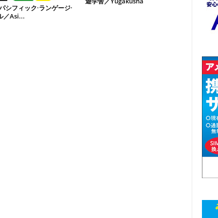
遊学舎／Yugakusha
·パシフィック·ランゲージ·
Asi...