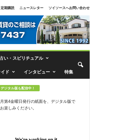
定期購読
ニュースレター
ソイソースへお問い合わせ
占い・スピリチュアル
ァイド
インタビュー
特集
デジタル版も配信中！
月第4金曜日発行の紙面を、デジタル版で
お楽しみください。