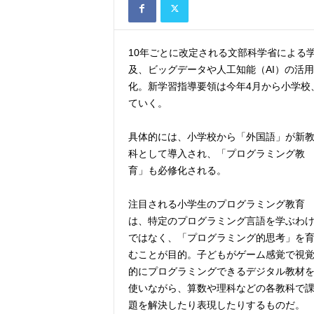
10年ごとに改定される文部科学省による
及、ビッグデータや人工知能（AI）の活
化。新学習指導要領は今年4月から小学校、
ていく。
具体的には、小学校から「外国語」が新
科として導入され、「プログラミング教
育」も必修化される。
注目される小学生のプログラミング教育
は、特定のプログラミング言語を学ぶわ
ではなく、「プログラミング的思考」を
むことが目的。子どもがゲーム感覚で視
的にプログラミングできるデジタル教材
使いながら、算数や理科などの各教科で
題を解決したり表現したりするものだ。