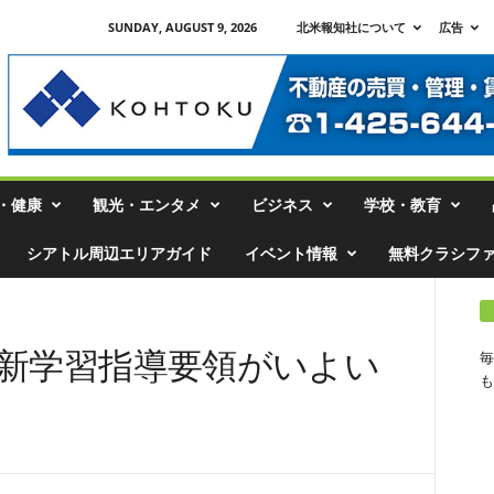
SUNDAY, AUGUST 9, 2026
北米報知社について
広告
・健康
観光・エンタメ
ビジネス
学校・教育
シアトル周辺エリアガイド
イベント情報
無料クラシフ
で新学習指導要領がいよい
毎
も