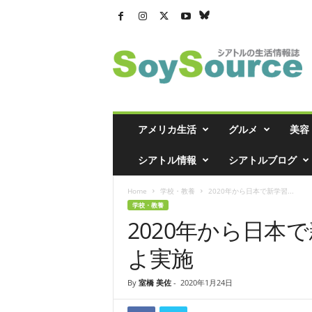
シ
ア
ト
ル
の
生
活
アメリカ生活
グルメ
美容
情
報
シアトル情報
シアトルブログ
誌
「
Home
学校・教養
2020年から日本で新学習...
ソ
学校・教養
イ
2020年から日本
ソ
ー
よ実施
ス
」
By
室橋 美佐
-
2020年1月24日