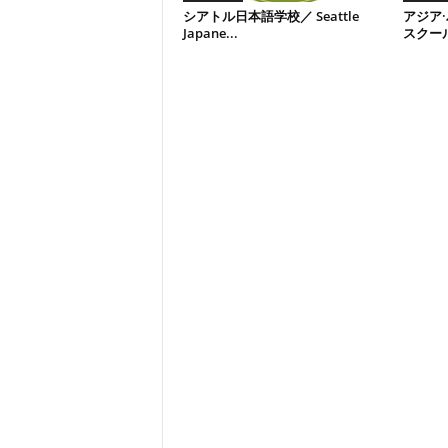
シアトル日本語学校／ Seattle
アジア
Japane...
スクール／