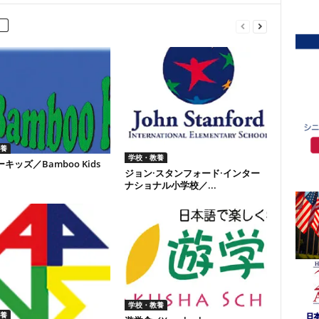
養
学校・教養
キッズ／Bamboo Kids
ジョン·スタンフォード·インター
ナショナル小学校／...
学校・教養
養