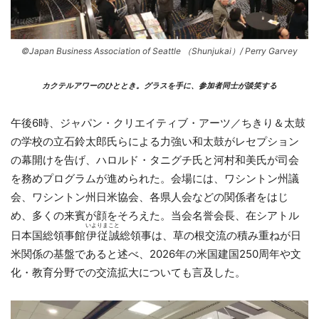
©Japan Business Association of Seattle （Shunjukai）/ Perry Garvey
カクテルアワーのひととき。グラスを手に、参加者同士が談笑する
午後6時、ジャパン・クリエイティブ・アーツ／ちきり＆太鼓
の学校の立石鈴太郎氏らによる力強い和太鼓がレセプション
の幕開けを告げ、ハロルド・タニグチ氏と河村和美氏が司会
を務めプログラムが進められた。会場には、ワシントン州議
会、ワシントン州日米協会、各県人会などの関係者をはじ
め、多くの来賓が顔をそろえた。当会名誉会長、在シアトル
いよりまこと
日本国総領事館
伊従誠
総領事は、草の根交流の積み重ねが日
米関係の基盤であると述べ、2026年の米国建国250周年や文
化・教育分野での交流拡大についても言及した。