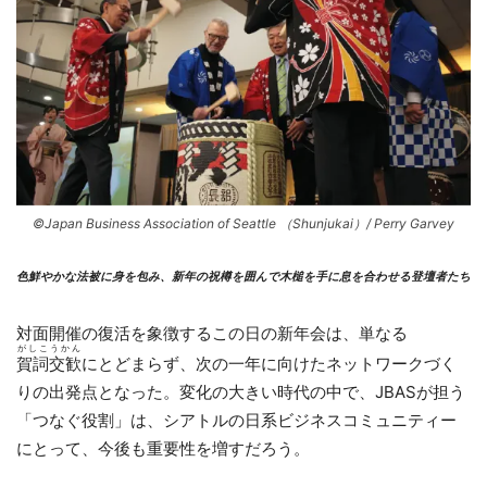
©Japan Business Association of Seattle （Shunjukai）/ Perry Garvey
色鮮やかな法被に身を包み、新年の祝樽を囲んで木槌を手に息を合わせる登壇者たち
対面開催の復活を象徴するこの日の新年会は、単なる
がしこうかん
賀詞交歓
にとどまらず、次の一年に向けたネットワークづく
りの出発点となった。変化の大きい時代の中で、JBASが担う
「つなぐ役割」は、シアトルの日系ビジネスコミュニティー
にとって、今後も重要性を増すだろう。