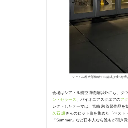
シアトル航空博物館での講演は夜6時半
会場はシアトル航空博物館以外にも、ダ
ン・セラーズ
、パイオニアスクエアの
ア
レクトしたテーマは、宮崎 駿監督作品を
久石 譲
さんのヒット曲を集めた「ベスト
「Summer」など日本人なら誰もが聞き