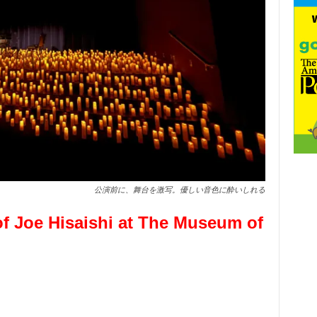
公演前に、舞台を激写。優しい音色に酔いしれる
of Joe Hisaishi at The Museum of