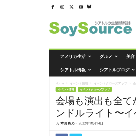
シ
ア
ト
ル
の
生
活
アメリカ生活
グルメ
美容
情
報
シアトル情報
シアトルブログ
誌
「
Home
イベント情報
イベントクローズアップ
会
ソ
イベント情報
イベントクローズアップ
イ
会場も演出も全て
ソ
ー
ンドルライト〜イ
ス
」
By
本田 絢乃
-
2022年10月14日