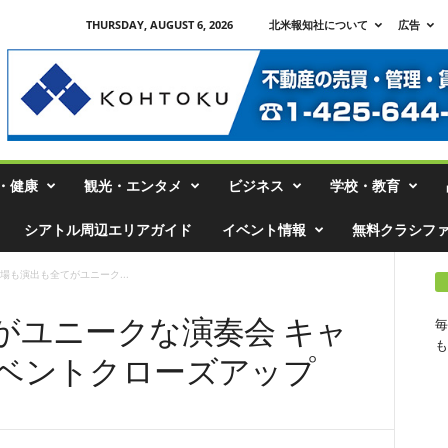
THURSDAY, AUGUST 6, 2026
北米報知社について
広告
・健康
観光・エンタメ
ビジネス
学校・教育
シアトル周辺エリアガイド
イベント情報
無料クラシフ
場も演出も全てがユニーク...
がユニークな演奏会 キャ
毎
も
ベントクローズアップ