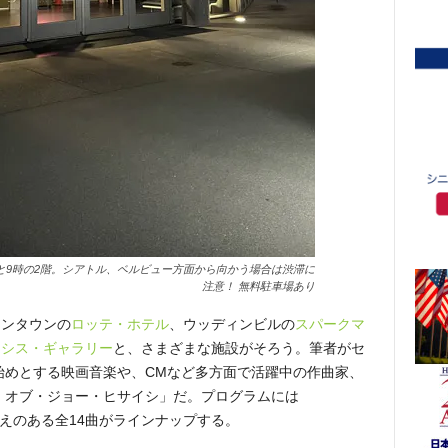
と9時の2階。シアトル、ベルビュー方面から向かう場合は渋滞に
注意！ 無料駐車場あり
ウンタウンの
ロッテ・ホテル
、ウッディンビルの
スパークマ
クシス・ギャラリー
と、さまざまな施設がそろう。筆者がセ
始めとする映画音楽や、CMなど多方面で活躍中の作曲家、
・オブ・ジョー・ヒサイシ」だ。プログラムには
覚えのある全14曲がラインナップする。