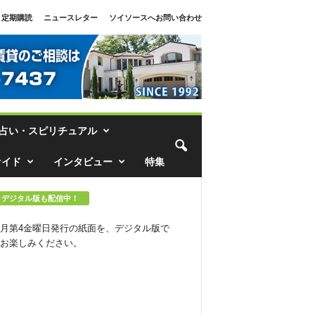
定期購読
ニュースレター
ソイソースへお問い合わせ
占い・スピリチュアル
ァイド
インタビュー
特集
デジタル版も配信中！
月第4金曜日発行の紙面を、デジタル版で
お楽しみください。