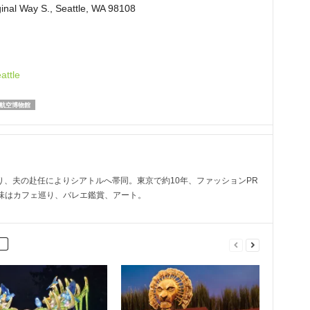
nal Way S., Seattle, WA 98108
attle
航空博物館
より、夫の赴任によりシアトルへ帯同。東京で約10年、ファッションPR
味はカフェ巡り、バレエ鑑賞、アート。