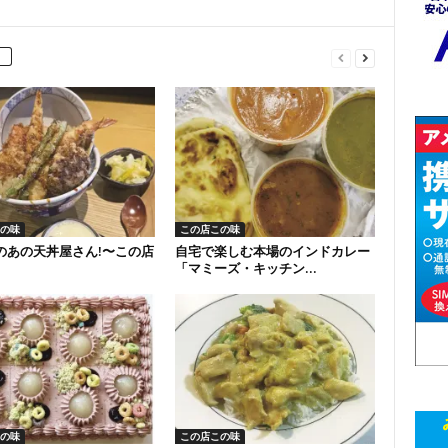
の味
この店この味
のあの天丼屋さん!〜この店
自宅で楽しむ本場のインドカレー
「マミーズ・キッチン...
の味
この店この味