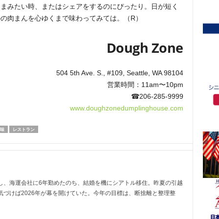
つまみたい時、またはシェアをするのにぴったり。日が短く
の肉まんを心ゆくまで味わってみては。（R）
Dough Zone
504 5th Ave. S., #109, Seattle, WA 98104
営業時間：11am〜10pm
☎206-285-9999
www.doughzonedumplinghouse.com
味
レストラン
し、海運会社に6年勤めたのち、結婚を機にシアトル移住。昨夏の引越
気づけば2026年が幕を開けていた。今年の目標は、断捨離と整理整