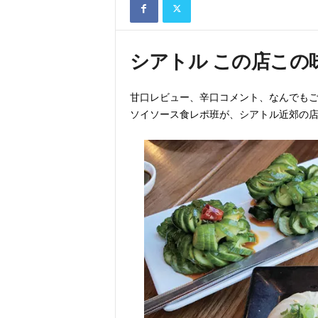
シアトル この店この味 v
甘口レビュー、辛口コメント、なんでも
ソイソース食レポ班が、シアトル近郊の