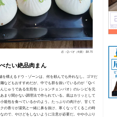
右：Qバオ（4個） $8.75
べたい絶品肉まん
舗を構えるドウ・ゾーンは、何を頼んでも外れなし。ゴマだ
麺などもおすすめだが、中でも群を抜いているのが「Qバ
まんじゅうである生煎包（ションチェンパオ）のレシピを元
はあまり聞かない調理法で作られている。底はカリッとして
き小籠包を食べているかのよう。たっぷりの肉汁が、甘くて
ークの香りが湯気と一緒に鼻を抜け、寒くなってくるこの時
々なので、やけどをしないように注意が必要だ。やや小ぶり