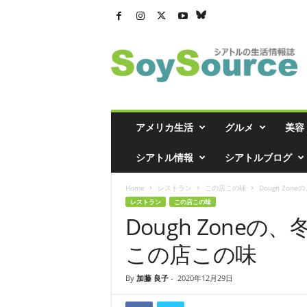
シ
ア
ト
ル
の
生
活
アメリカ生活
グルメ
美容
情
報
シアトル情報
シアトルブログ
誌
「
Home
レストラン
この店この味
Dough Zoneの
ソ
レストラン
この店この味
イ
Dough Zone
ソ
ー
この店この味
ス
」
By
加藤 良子
-
2020年12月29日