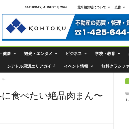
SATURDAY, AUGUST 8, 2026
北米報知社について
広告
・健康
観光・エンタメ
ビジネス
学校・教育
シアトル周辺エリアガイド
イベント情報
無料クラシフ
、冬...
の、冬に食べたい絶品肉まん〜
毎
も