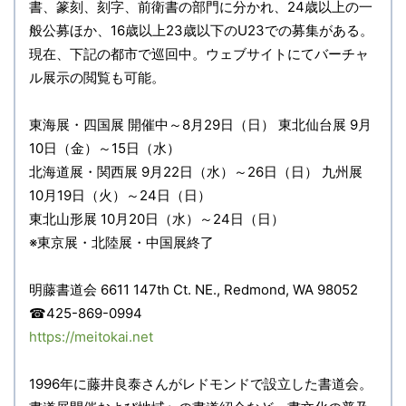
書、篆刻、刻字、前衛書の部門に分かれ、24歳以上の一
般公募ほか、16歳以上23歳以下のU23での募集がある。
現在、下記の都市で巡回中。ウェブサイトにてバーチャ
ル展示の閲覧も可能。
東海展・四国展 開催中～8月29日（日） 東北仙台展 9月
10日（金）～15日（水）
北海道展・関西展 9月22日（水）～26日（日） 九州展
10月19日（火）～24日（日）
東北山形展 10月20日（水）～24日（日）
※東京展・北陸展・中国展終了
明藤書道会 6611 147th Ct. NE., Redmond, WA 98052
☎425-869-0994
https://meitokai.net
1996年に藤井良泰さんがレドモンドで設立した書道会。