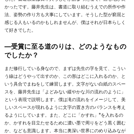
かったです。藤井先生は、書道に取り組むうえでの所作や作
法、姿勢の作り方も大事にしています。そうした型が窮屈と
感じる人もいるのかもしれませんが、僕はそれが日本らしく
て好きでした。
—受賞に至る道のりは、どのようなもの
でしたか？
まだ修行している身なので、まずは先生の字を見て、こうい
う線はどうやって出すのか、この形はどこに入れるのか、と
いう具合でまねをして練習します。文字がない白紙のスペー
スを、藤井先生は「よどみない緩やかな川の流れのように」
という表現で説明します。僕は滝の流れをイメージして、美
しいスペースが現れるように文字の置き方のバランスを考え
※
るようにしています。また、どこに「かすれ」
を入れるの
か、かすれを目立たせるために濃い墨で周りをどう黒く囲む
か、なども意識します。本当に奥深い世界にのめり込みなが