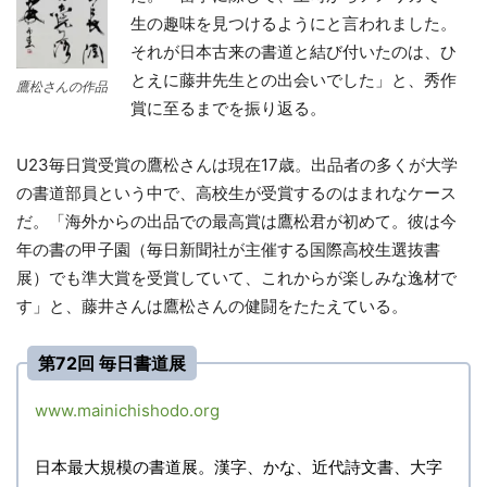
生の趣味を見つけるようにと言われました。
それが日本古来の書道と結び付いたのは、ひ
とえに藤井先生との出会いでした」と、秀作
鷹松さんの作品
賞に至るまでを振り返る。
U23毎日賞受賞の鷹松さんは現在17歳。出品者の多くが大学
の書道部員という中で、高校生が受賞するのはまれなケース
だ。「海外からの出品での最高賞は鷹松君が初めて。彼は今
年の書の甲子園（毎日新聞社が主催する国際高校生選抜書
展）でも準大賞を受賞していて、これからが楽しみな逸材で
す」と、藤井さんは鷹松さんの健闘をたたえている。
第72回 毎日書道展
www.mainichishodo.org
日本最大規模の書道展。漢字、かな、近代詩文書、大字