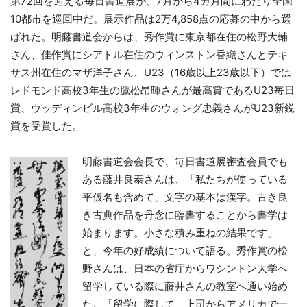
第72回を迎える毎日書道展が、7月から4カ月間にわたり全国
10都市を巡回中だ。展示作品は2万4,858点の応募の中から選
ばれた。明藤書道会からは、秀作賞に東京都在住の松野大輔
さん、佳作賞にシアトル在住のウィンストン香織さんとテキ
サス州在住のマザ洋子さん、U23（16歳以上23歳以下）では
レドモンド高校3年生の鷹松昂暉さんが最高賞であるU23毎日
賞、ウッディンビル高校3年生のウォング忠義さんがU23新鋭
賞を受賞した。
明藤書道会会長で、毎日書道展審査会員でも
ある藤井良泰さんは、「私たちが使っている
平仮名も含めて、文字の基本は漢字。古き良
き古典作品を丹念に臨書することから書学は
始まります。小さな積み重ねの結果です」
と、今年の好成績について語る。秀作賞の松
野さんは、日本の省庁からワシントン大学へ
留学している際に藤井さんの教室へ通い始め
た。「留学に際して、上司からアメリカで一