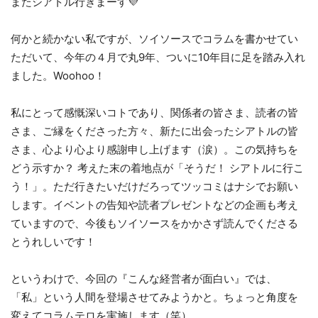
またシアトル行きまーす💜
何かと続かない私ですが、ソイソースでコラムを書かせてい
ただいて、今年の４月で丸9年、ついに10年目に足を踏み入れ
ました。Woohoo！
私にとって感慨深いコトであり、関係者の皆さま、読者の皆
さま、ご縁をくださった方々、新たに出会ったシアトルの皆
さま、心より心より感謝申し上げます（涙）。この気持ちを
どう示すか？ 考えた末の着地点が「そうだ！ シアトルに行こ
う！」。ただ行きたいだけだろってツッコミはナシでお願い
します。イベントの告知や読者プレゼントなどの企画も考え
ていますので、今後もソイソースをかかさず読んでくださる
とうれしいです！
というわけで、今回の『こんな経営者が面白い』では、
「私」という人間を登場させてみようかと。ちょっと角度を
変えてコラムテロを実施します（笑）