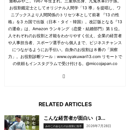
通称みやこ。1967 年生まれ。三重県出身、九鬼水軍の子孫。
お役割鑑定士としてオリジナル人間学「13 導」を提唱し、ワ
ニブックスより人間関係のトリセツ本として前著 『13 の性
格』を3 カ国で出版（日本・タイ・韓国）。改訂版となる『13
の運命』は、Amazon ランキング（恋愛・結婚部門）第１位。
人それぞれのお役割と才能をわかりやすく伝え、企業の経営者
や人事担当者、スポーツ選手から個人まで、ビジネスチャンス
につながるようにお手伝い。自身のお役割は８番の「洞察
力」。お役割診断ツール：www.oyakuwari13.com リモートで
の依頼もインスタグラムで受け付ける。@miccojapan.co
RELATED ARTICLES
こんな経営者が面白い（3...
2026年7月28日
みやこのあなたのお役割に拍手