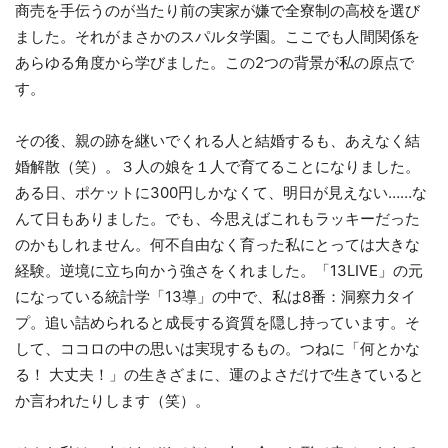
商売を手伝うのが当たり前の実家が嫌で全寮制の高校を選び
ました。それがまさかのスパルタ学園。ここでも人間関係を
あらゆる角度から学びました。この2つの背景が私の原点で
す。
その後、親の跡を継いでくれる人と結婚するも、あえなく結
婚解散（笑）。３人の娘を１人で育てることになりました。
ある日、ポケットに300円しかなくて、明日が見えない……な
んて日もありました。でも、今思えばこれもラッキーだった
のかもしれません。何不自由なく育った私にとっては大きな
経験。逆境に立ち向かう強さをくれました。「13LIVE」の元
になっている統計学「13導」の中で、私は8番：洞察力タイ
プ。追い詰められると成長する資質を隠し持っています。そ
して、ココロの中の思いは実現するもの。つねに「何とかな
る！ 大丈夫！」の生きざまに、運のよさだけで生きていると
か言われたりします（笑）。