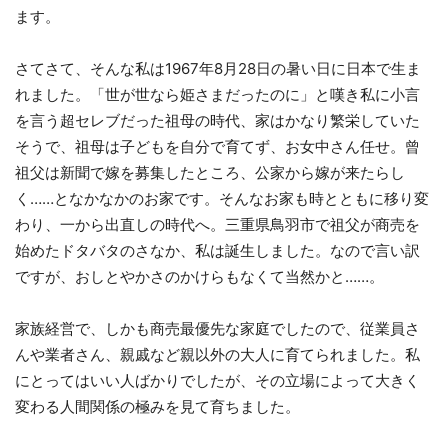
ます。
さてさて、そんな私は1967年8月28日の暑い日に日本で生ま
れました。「世が世なら姫さまだったのに」と嘆き私に小言
を言う超セレブだった祖母の時代、家はかなり繁栄していた
そうで、祖母は子どもを自分で育てず、お女中さん任せ。曾
祖父は新聞で嫁を募集したところ、公家から嫁が来たらし
く……となかなかのお家です。
そんなお家も時とともに移り変
わり、一から出直しの時代へ。三重県鳥羽市で祖父が商売を
始めたドタバタのさなか、私は誕生しました。なので言い訳
ですが、おしとやかさのかけらもなくて当然かと……。
家族経営で、しかも商売最優先な家庭でしたので、従業員さ
んや業者さん、親戚など親以外の大人に育てられました。私
にとってはいい人ばかりでしたが、その立場によって大きく
変わる人間関係の極みを見て育ちました。