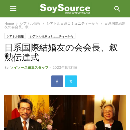
Home
シアトル情報
シアトル日系コミュニティーから
日系国際結婚
友の会会長、叙...
シアトル情報
シアトル日系コミュニティーから
日系国際結婚友の会会長、叙
勲伝達式
By
ソイソース編集スタッフ
-
2023年6月21日