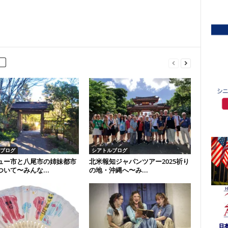
ブログ
シアトルブログ
ュー市と八尾市の姉妹都市
北米報知ジャパンツアー2025祈り
いて〜みんな...
の地・沖縄へ〜み...