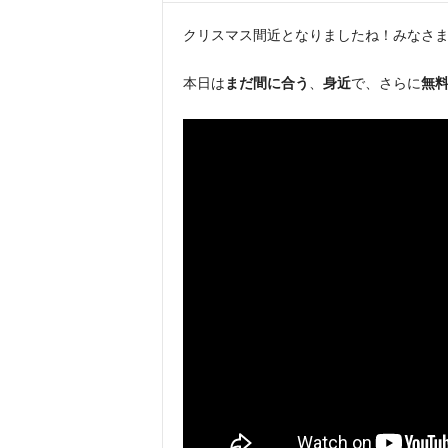
クリスマス間近となりましたね！みなさ
本日は
まだ間に合う
、
身近
で、さらに
無