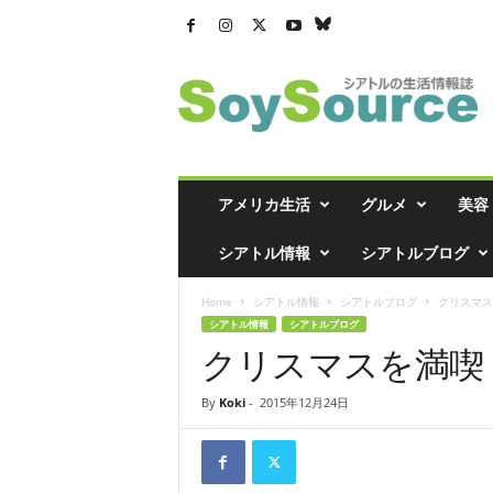
シ
ア
ト
ル
の
生
活
アメリカ生活
グルメ
美容
情
報
シアトル情報
シアトルブログ
誌
「
Home
シアトル情報
シアトルブログ
クリスマスを
ソ
シアトル情報
シアトルブログ
イ
クリスマスを満喫！
ソ
ー
ス
By
Koki
-
2015年12月24日
」