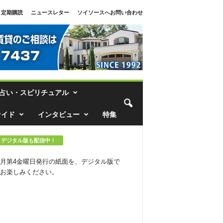
定期購読
ニュースレター
ソイソースへお問い合わせ
占い・スピリチュアル
ァイド
インタビュー
特集
デジタル版も配信中！
月第4金曜日発行の紙面を、デジタル版で
お楽しみください。