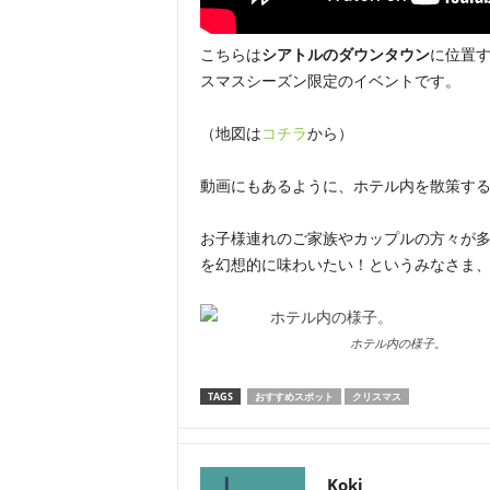
こちらは
シアトルのダウンタウン
に位置
スマスシーズン限定のイベントです。
（地図は
コチラ
から）
動画にもあるように、ホテル内を散策す
お子様連れのご家族やカップルの方々が
を幻想的に味わいたい！というみなさま、
ホテル内の様子。
TAGS
おすすめスポット
クリスマス
Koki