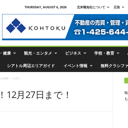
THURSDAY, AUGUST 6, 2026
北米報知社について
広告
・健康
観光・エンタメ
ビジネス
学校・教育
シアトル周辺エリアガイド
イベント情報
無料クラシフ
満喫！12月2...
12月27日まで！
毎
も