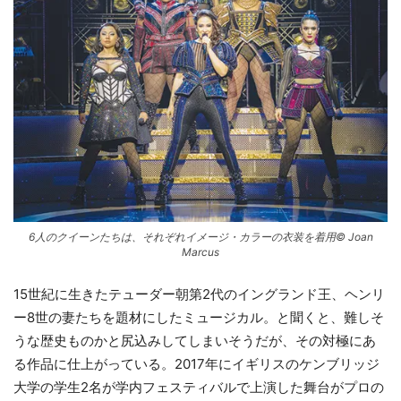
6人のクイーンたちは、それぞれイメージ・カラーの衣装を着用© Joan
Marcus
15世紀に生きたテューダー朝第2代のイングランド王、ヘンリ
ー8世の妻たちを題材にしたミュージカル。と聞くと、難しそ
うな歴史ものかと尻込みしてしまいそうだが、その対極にあ
る作品に仕上がっている。2017年にイギリスのケンブリッジ
大学の学生2名が学内フェスティバルで上演した舞台がプロの