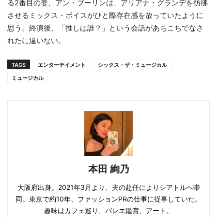
る2番目の妻、アン・ブーリンは、アリアナ・グランデを彷彿
させるミックス・ボイスがひと際存在感を放っていたように
思う。終演後、「推しは誰？」という会話があちこちでなさ
れたに違いない。
TAGS
エンターテイメント
シックス・ザ・ミュージカル
ミュージカル
本田 絢乃
大阪府出身。2021年3月より、夫の赴任によりシアトルへ帯
同。東京で約10年、ファッションPRの仕事に従事していた。
趣味はカフェ巡り、バレエ鑑賞、アート。