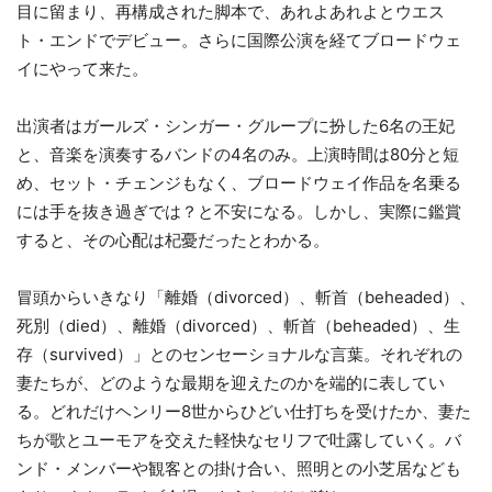
目に留まり、再構成された脚本で、あれよあれよとウエス
ト・エンドでデビュー。さらに国際公演を経てブロードウェ
イにやって来た。
出演者はガールズ・シンガー・グループに扮した6名の王妃
と、音楽を演奏するバンドの4名のみ。上演時間は80分と短
め、セット・チェンジもなく、ブロードウェイ作品を名乗る
には手を抜き過ぎでは？と不安になる。しかし、実際に鑑賞
すると、その心配は杞憂だったとわかる。
冒頭からいきなり「離婚（divorced）、斬首（beheaded）、
死別（died）、離婚（divorced）、斬首（beheaded）、生
存（survived）」とのセンセーショナルな言葉。それぞれの
妻たちが、どのような最期を迎えたのかを端的に表してい
る。どれだけヘンリー8世からひどい仕打ちを受けたか、妻た
ちが歌とユーモアを交えた軽快なセリフで吐露していく。バ
ンド・メンバーや観客との掛け合い、照明との小芝居なども