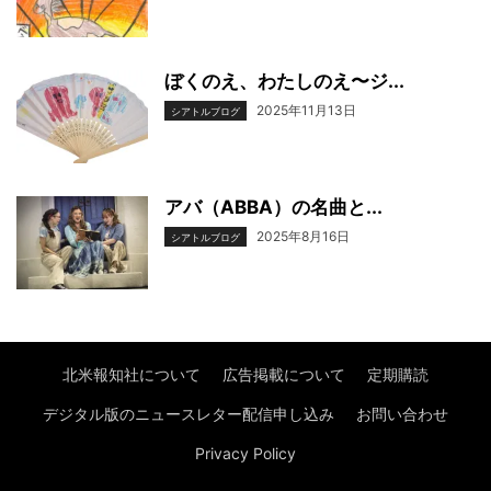
ぼくのえ、わたしのえ〜ジ...
2025年11月13日
シアトルブログ
アバ（ABBA）の名曲と...
2025年8月16日
シアトルブログ
北米報知社について
広告掲載について
定期購読
デジタル版のニュースレター配信申し込み
お問い合わせ
Privacy Policy