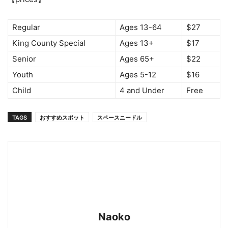
Regular
Ages 13-64
$27
King County Special
Ages 13+
$17
Senior
Ages 65+
$22
Youth
Ages 5-12
$16
Child
4 and Under
Free
TAGS
おすすめスポット
スペースニードル
Naoko