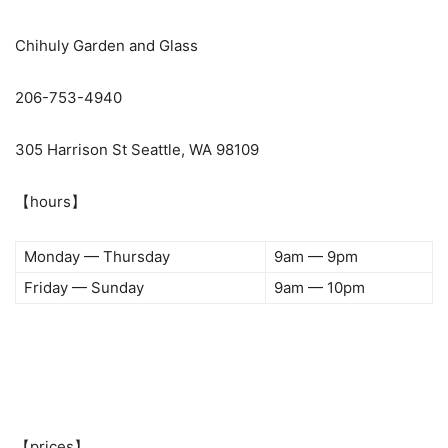
Chihuly Garden and Glass
206-753-4940
305 Harrison St Seattle, WA 98109
【hours】
Monday — Thursday
9am — 9pm
Friday — Sunday
9am — 10pm
【prices】