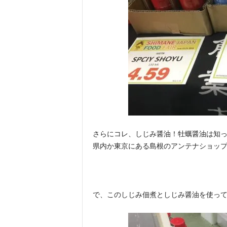
さらにコレ、しじみ醤油！牡蠣醤油は知
県内か東京にある島根のアンテナショッ
で、このしじみ佃煮としじみ醤油を使っ