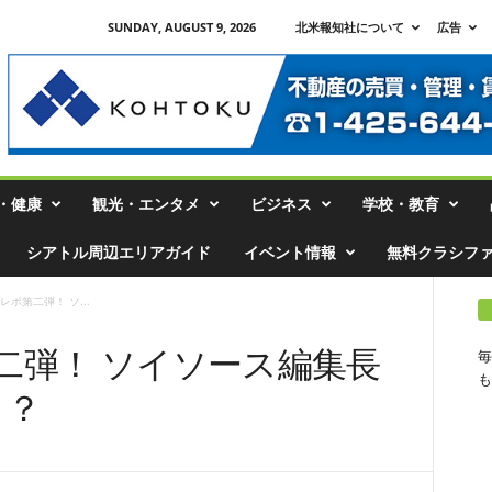
SUNDAY, AUGUST 9, 2026
北米報知社について
広告
・健康
観光・エンタメ
ビジネス
学校・教育
シアトル周辺エリアガイド
イベント情報
無料クラシフ
ポ第二弾！ ソ...
二弾！ ソイソース編集長
毎
も
！？