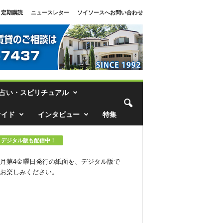
定期購読
ニュースレター
ソイソースへお問い合わせ
占い・スピリチュアル
ァイド
インタビュー
特集
デジタル版も配信中！
月第4金曜日発行の紙面を、デジタル版で
お楽しみください。