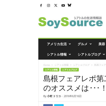
シ
ア
ト
ル
の
生
活
アメリカ生活
グルメ
美容
情
報
シアトル情報
シアトルブログ
誌
「
Home
シアトル情報
シアトルブログ
島根フェアレ
ソ
シアトル情報
シアトルブログ
イ
島根フェアレポ第
ソ
ー
のオススメは･･･
ス
」
By
小村 トリコ
-
2016年6月16日