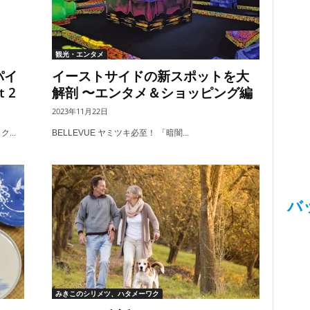
観光・エンタメ
パイ
イーストサイドの新スポットを大
 2
解剖 〜エンタメ＆ショッピング編
2023年11月22日
...
BELLEVUE ヤミツキ必至！ 「暗闇...
バ
みきこのシリメツ、ハタメーワク