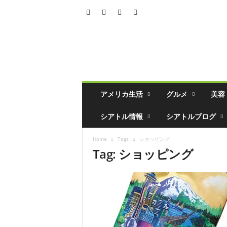
シ
ア
ト
ル
の
生
活
アメリカ生活
グルメ
美容
情
報
シアトル情報
シアトルブログ
誌
「
Home
Tags
ショッピング
ソ
Tag: ショッピング
イ
ソ
ー
ス
」