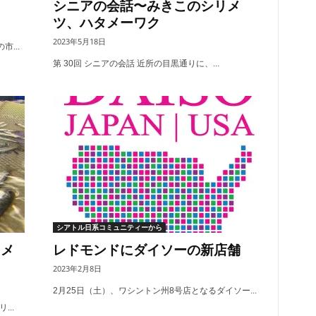
シニアの会話〜みきこのシリメ
ツ、ハタメーワク
2023年5月18日
...
第 30回 シニアの会話 近所の目黒通りに、...
シアトル日系コミュニティーから
リメ
レドモンドにダイソーの新店舗
2023年2月8日
2月25日（土）、ワシントン州8号店となるダイソー...
..