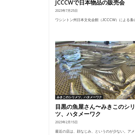
JCCCWで日本物品の販売会
2023年7月25日
ワシントン州日本文化会館（JCCCW）による蚤の市
みきこのシリメツ、ハタメーワク
目黒の魚屋さん〜みきこのシ
ツ、ハタメーワク
2023年2月15日
最近の店は、顔なじみ、というのが少ない。アメリ.