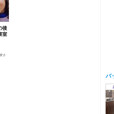
の後
察室
皆さ
バ