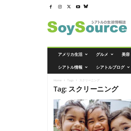
シ
ア
ト
ル
の
生
活
アメリカ生活
グルメ
美容
情
報
シアトル情報
シアトルブログ
誌
「
Home
Tags
スクリーニング
ソ
Tag: スクリーニング
イ
ソ
ー
ス
」