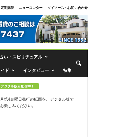
定期購読
ニュースレター
ソイソースへお問い合わせ
占い・スピリチュアル
ァイド
インタビュー
特集
デジタル版も配信中！
月第4金曜日発行の紙面を、デジタル版で
お楽しみください。