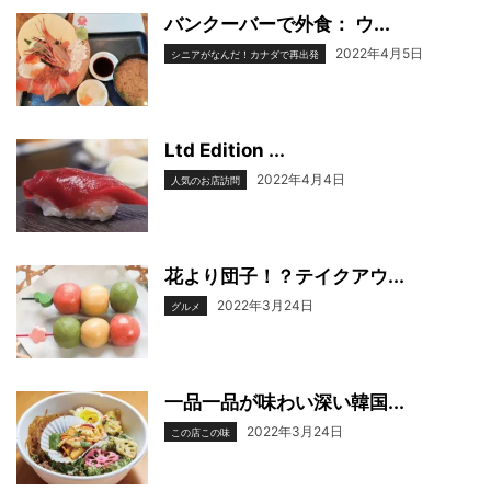
バンクーバーで外食： ウ...
2022年4月5日
シニアがなんだ！カナダで再出発
Ltd Edition ...
2022年4月4日
人気のお店訪問
花より団子！？テイクアウ...
2022年3月24日
グルメ
一品一品が味わい深い韓国...
2022年3月24日
この店この味