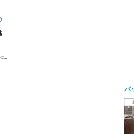
挑
...
バ