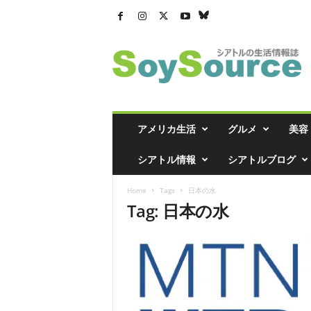
シ
ア
ト
ル
の
生
活
アメリカ生活
グルメ
美容
情
報
シアトル情報
シアトルブログ
誌
「
Home
Tags
日本の水
ソ
Tag: 日本の水
イ
ソ
ー
ス
」