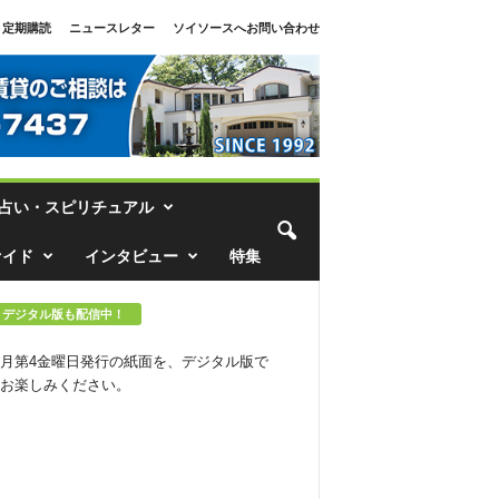
定期購読
ニュースレター
ソイソースへお問い合わせ
占い・スピリチュアル
ァイド
インタビュー
特集
デジタル版も配信中！
月第4金曜日発行の紙面を、デジタル版で
お楽しみください。