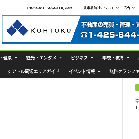
THURSDAY, AUGUST 6, 2026
北米報知社について
広告
・健康
観光・エンタメ
ビジネス
学校・教育
シアトル周辺エリアガイド
イベント情報
無料クラシフ
毎
も