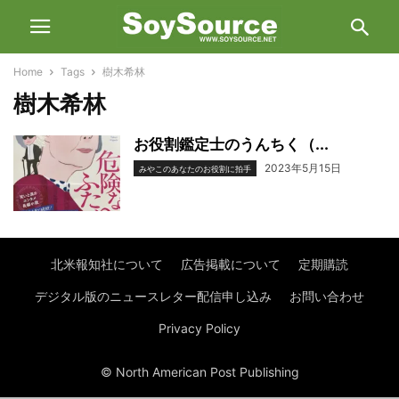
Home
Tags
樹木希林
樹木希林
お役割鑑定士のうんちく（...
2023年5月15日
みやこのあなたのお役割に拍手
北米報知社について
広告掲載について
定期購読
デジタル版のニュースレター配信申し込み
お問い合わせ
Privacy Policy
© North American Post Publishing