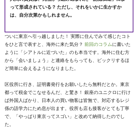
って形成されている？ ただし、それをいかに生かすか
は、自分次第かもしれません。
ついに東京へ引っ越しました！ 実際に住んでみて感じたコト
をひと言で表すと、海外に来た気分？
前回のコラム
に書いた
ように「シアトルに近づいた」のも本当です。海外に住む方
から「会いましょう」と連絡をもらっても、ビックリするほ
ど簡単に会えるようになりました。
区役所に行き、証明書発行をお願いしたら無料だとか。東京
都って税金でこなせるんだ、と驚き！ 銀座のユニクロに行け
ば外国人ばかり、日本人の買い物客は皆無で、対応するレジ
係の語学力にため息が出ます。役所も店も接客がとても丁寧
で、「やっぱり東京ってスゴい」と改めて納得したのでし
た。