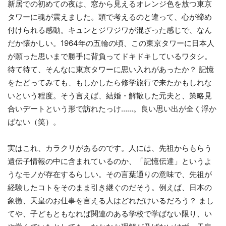
新居での初めての夜は、窓から見えるオレンジ色を放つ東京
タワーに魂が震えました。頭で考えるのと違って、心が締め
付けられる感動。キュンとジワジワが混ざった感じで、なん
だか懐かしい。1964年の五輪の頃、この東京タワーに日本人
が願った思いまで勝手に背負ってドキドキしているワタシ。
待て待て、そんなに東京タワーに思い入れがあったか？ 記憶
をたどってみても、もしかしたら修学旅行で来たかもしれな
いという程度。そう言えば、結婚・解散した元夫と、策略見
合いデートという形で訪れたっけ……。良い思い出が全く浮か
ばない（笑）。
実はこれ、カラクリがあるのです。人には、先祖からもらう
遺伝子情報の中に含まれているのか、「記憶伝達」というよ
うなモノが存在するらしい。その言葉通りの意味で、先祖が
経験したコトをそのまま引き継ぐのだそう。例えば、日本の
象徴、天皇のお仕事を言える人はどれだけいるだろう？ まし
てや、子どもともなれば関連のある学校で学ばない限り、い