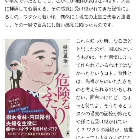
や学んでいたとしても、なかなか理解が及ばないはず。天皇
に拝謁して心震える、その感覚は受け継がれてきた記憶によ
るもの。ワタシも若い頃、偶然にも現在の上皇ご夫妻と遭遇
し、その一瞬で言葉にし難い感覚に陥ったものです。
これを知った時、なるほど
と思ったのが、国民性とい
うものは、ただ習慣によっ
て作られているわけではな
かったというコト。習性と
は、先祖からのいただきも
のと考えられるのかもしれ
ない。面白いけれど、ちょ
っと待てよ、そうなるとワ
タシの過去の記憶が娘たち
や孫にも受け継がれてい
く？ ワタシの経験が、後世
にとっても大切なものにな