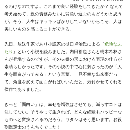
るわけなのですよ。これまで良い経験をしてきたか？ なんて
考え始めて、親の責務みたいに背負い込むのもどうかと思う
が。そう、人生はキラキラばかりしていないからこそ、人は
美しいものを感じるコトができる。
先日、放送作家であり小説家の樋口卓治氏による『
危険なふ
たり
』という小説を読みました。内田裕也さんと樹木希林さ
んが登場するのですが、その夫婦の形における表現の仕方が
素晴らしかったです。その小説の中で心に刺さったのが「人
生を面白がってみる」という言葉。一見不幸な出来事だっ
て、角度を変えて面白がればいいんだと、気付かせてくれる
傑作でありました。
きっと「面白い」は、幸せを増強はさせても、減らすコトは
決してない。そうやって生きれば、どんな経験もハッピーな
ものへと変換されるのだろう。ワタシはそう思います。お役
割鑑定士のうんちくでした！