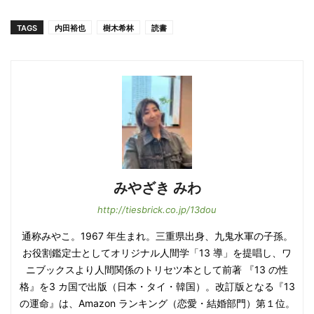
TAGS
内田裕也
樹木希林
読書
みやざき みわ
http://tiesbrick.co.jp/13dou
通称みやこ。1967 年生まれ。三重県出身、九鬼水軍の子孫。
お役割鑑定士としてオリジナル人間学「13 導」を提唱し、ワ
ニブックスより人間関係のトリセツ本として前著 『13 の性
格』を3 カ国で出版（日本・タイ・韓国）。改訂版となる『13
の運命』は、Amazon ランキング（恋愛・結婚部門）第１位。