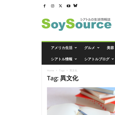
シ
ア
ト
ル
の
生
活
アメリカ生活
グルメ
美容
情
報
シアトル情報
シアトルブログ
誌
「
Home
Tags
異文化
ソ
Tag: 異文化
イ
ソ
ー
ス
」