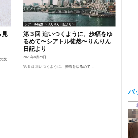
シアトル徒然 〜りんりん日記より〜
ら見
第３回 追いつくように、歩幅をゆ
るめて〜シアトル徒然〜りんりん
日記より
2025年8月29日
の文
第３回 追いつくように、歩幅をゆるめて ...
バ