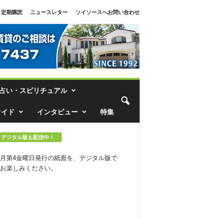
定期購読
ニュースレター
ソイソースへお問い合わせ
占い・スピリチュアル
ァイド
インタビュー
特集
デジタル版も配信中！
月第4金曜日発行の紙面を、デジタル版で
お楽しみください。