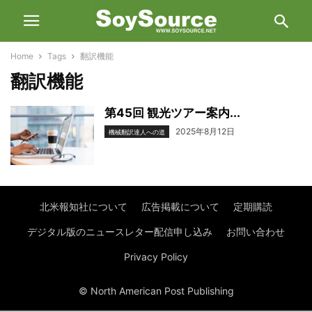
Home
Tags
翻訳機能
翻訳機能
第45回 観光ツアー案内...
2025年8月12日
機械翻訳達人への道
北米報知社について
広告掲載について
定期購読
デジタル版のニュースレター配信申し込み
お問い合わせ
Privacy Policy
© North American Post Publishing