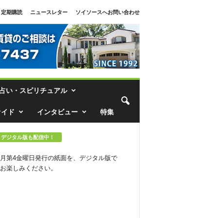
定期購読
ニュースレター
ソイソースへお問い合わせ
占い・スピリチュアル
ァイド
インタビュー
特集
デジタル版も配信中！
月第4金曜日発行の紙面を、デジタル版で
お楽しみください。