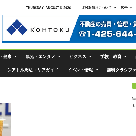
THURSDAY, AUGUST 6, 2026
北米報知社について
広告
・健康
観光・エンタメ
ビジネス
学校・教育
シアトル周辺エリアガイド
イベント情報
無料クラシフ
毎
も