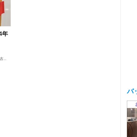
4年
..
バ