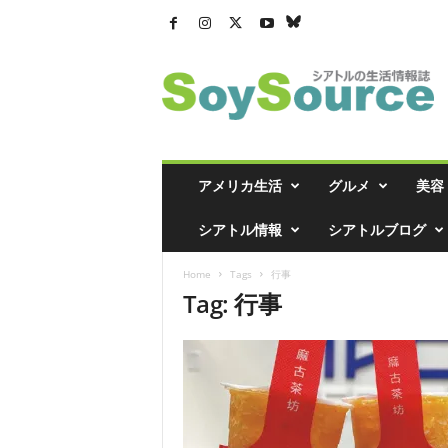
シ
ア
ト
ル
の
生
活
アメリカ生活
グルメ
美容
情
報
シアトル情報
シアトルブログ
誌
「
Home
Tags
行事
ソ
Tag: 行事
イ
ソ
ー
ス
」