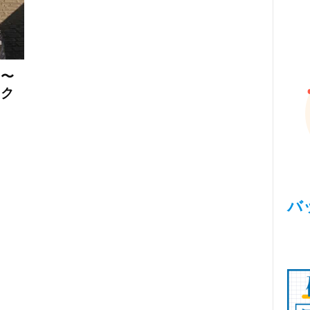
」〜
ワク
バ