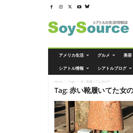
シ
ア
ト
ル
の
生
活
アメリカ生活
グルメ
美容
情
報
シアトル情報
シアトルブログ
誌
「
Home
Tags
赤い靴履いてた女の子
ソ
Tag: 赤い靴履いてた女
イ
ソ
ー
ス
」