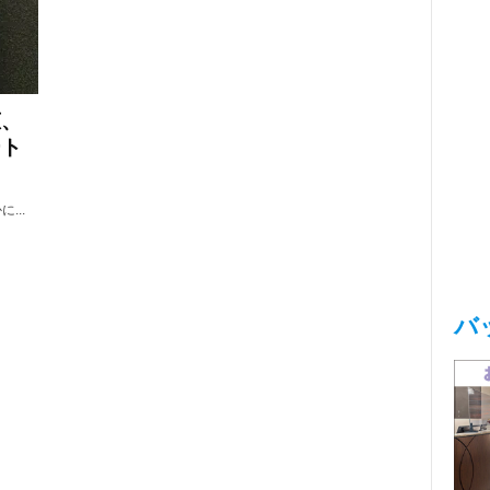
恵、
ート
...
バ