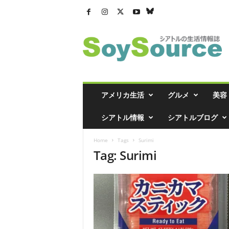
シ
ア
ト
ル
の
生
活
アメリカ生活
グルメ
美容
情
報
シアトル情報
シアトルブログ
誌
「
Home
Tags
Surimi
ソ
Tag: Surimi
イ
ソ
ー
ス
」