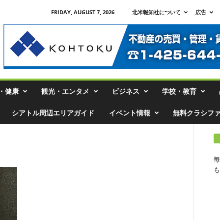
FRIDAY, AUGUST 7, 2026
北米報知社について
広告
・健康
観光・エンタメ
ビジネス
学校・教育
シアトル周辺エリアガイド
イベント情報
無料クラシフ
毎
も