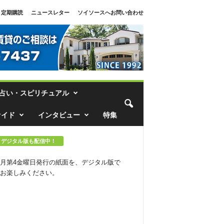
定期購読
ニュースレター
ソイソースへお問い合わせ
占い・スピリチュアル
ァイド
インタビュー
特集
デジタル版も配信中！
月第4金曜日発行の紙面を、デジタル版で
お楽しみください。