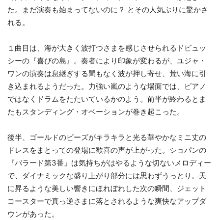
た。まだ演奏も始まってないのに？ とその人気ぶりに驚かさ
れる。
１曲目は、海が大きく波打つさまを感じさせられるドビュッ
シーの『喜びの島』。奏者により印象が変わるが、ユジャ・
ワンの演奏は息継ぎする間もなく波が押し寄せ、荒い海に引
き込まれるようだった。力強い嵐のような場面では、ピアノ
ではなくドラムをたたいているかのよう。前半が終わるとま
たもスタンディング・オベーションが巻き起こった。
後半、ゴールドのビーズがキラキラと光る華やかなミニ丈の
ドレスをまとっての登場に歓喜の声が上がった。ショパンの
『バラード第3番』は気持ちがはやるような切ないメロディー
で、ダイナミックな盛り上がり部分には思わずうっとり。天
に昇るような美しい響きにほれぼれした次の瞬間、ジェット
コースターで真っ逆さまに落とされるような爽快なアップダ
ウンがあった。