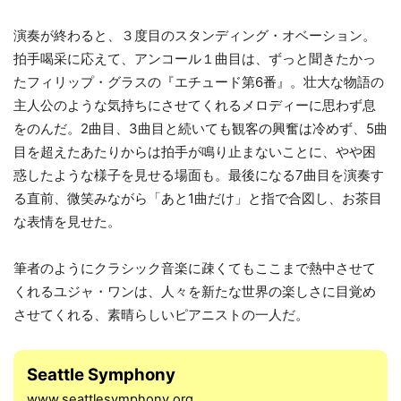
演奏が終わると、３度目のスタンディング・オベーション。
拍手喝采に応えて、アンコール１曲目は、ずっと聞きたかっ
たフィリップ・グラスの『エチュード第6番』。壮大な物語の
主人公のような気持ちにさせてくれるメロディーに思わず息
をのんだ。2曲目、3曲目と続いても観客の興奮は冷めず、5曲
目を超えたあたりからは拍手が鳴り止まないことに、やや困
惑したような様子を見せる場面も。最後になる7曲目を演奏す
る直前、微笑みながら「あと1曲だけ」と指で合図し、お茶目
な表情を見せた。
筆者のようにクラシック音楽に疎くてもここまで熱中させて
くれるユジャ・ワンは、人々を新たな世界の楽しさに目覚め
させてくれる、素晴らしいピアニストの一人だ。
Seattle Symphony
www.seattlesymphony.org