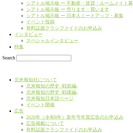
シアトル掲示板 ー 不動産・賃貸・ルームメイト
シアトル掲示板 ー 売ります・買います
シアトル掲示板 ー 日本人ミートアップ・募集
イベント投稿
有料誌面クラシファイドのお申込み
インタビュー
スペシャルインタビュー
特集
Search
北米報知社について
北米報知の歴史 -戦前編-
北米報知の歴史 -戦後編-
北米報知日本語ページ
イベント開催
広告
2026年（令和8年）新年号年賀広告のお申込み
広告掲載について
有料誌面クラシファイドのお申込み