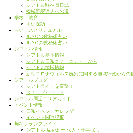
シアトル駐在員日誌
機械翻訳達人への道
学校・教育
本棚探訪
占い・スピリチュアル
JUNOの数秘術占い
JUNOの数秘術占い
シアトル情報
シアトル基本情報
シアトル日系コミュニティーから
シアトル地域情報
新型コロナウィルス感染に関する地域行政からの
シアトルブログ
シアトライトを直撃！
スナップショット
シアトル周辺エリアガイド
イベント情報
日系イベントカレンダー
イベント関連記事
無料クラシファイド
シアトル掲示板 ー 求人・仕事探し