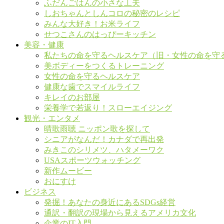
ふだんごはんの小さな工夫
しおちゃんとしんコロの秘密のレシピ
みんな大好き！お米ライフ
せつこさんのはっぴーキッチン
美容・健康
私たちの命を守るヘルスケア（旧・女性の命を守
美ボディーをつくるトレーニング
女性の命を守るヘルスケア
健康な歯でスマイルライフ
キレイのお部屋
栄養学で若返り！スローエイジング
観光・エンタメ
晴歌雨聴 ニッポン歌を探して
シニアがなんだ！カナダで再出発
みきこのシリメツ、ハタメーワク
USAスポーツウォッチング
新作ムービー
おにすけ
ビジネス
発掘！あなたの身近にあるSDGs経営
通訳・翻訳の現場から見えるアメリカ文化
企業のIT入門