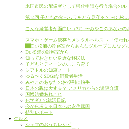
米国市民の配偶者として帰化申請を行う場合のル
第14回 子どもの食べムラをどう見守る？〜Dr.松…
こんな経営者が面白い（37）〜みやこのあなたの
スマホ・ゲーム依存とメンタルヘルス ～「使われ
All
Dr. 松浦の診察室から
あんなグループこんなグ
Dr. 松浦の診察室から
知っておきたい身近な移民法
子どもとティーンのこころ育て
シアトルの知恵ノート
ゆる〜くSDGsな消費者生活
みやこのあなたのお役割に拍手
日本の親は大丈夫？ アメリカからの遠隔介護
国際結婚あれこれ
化学者JJの就活日記
今から考える日本への永住帰国
特別レポート
グルメ
シェフのおうちレシピ