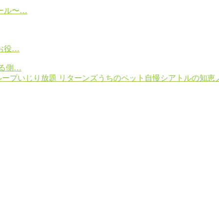
ール〜…
お役…
る側…
ループ
いじり放題 リターンズ
うちのペット自慢
シアトルの知恵