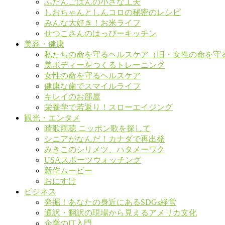
ふだんごはんの小さな工夫
しおちゃんとしんコロの秘密のレシピ
みんな大好き！お米ライフ
せつこさんのはっぴーキッチン
美容・健康
私たちの命を守るヘルスケア（旧・女性の命を守
美ボディーをつくるトレーニング
女性の命を守るヘルスケア
健康な歯でスマイルライフ
キレイのお部屋
栄養学で若返り！スローエイジング
観光・エンタメ
晴歌雨聴 ニッポン歌を探して
シニアがなんだ！カナダで再出発
みきこのシリメツ、ハタメーワク
USAスポーツウォッチング
新作ムービー
おにすけ
ビジネス
発掘！あなたの身近にあるSDGs経営
通訳・翻訳の現場から見えるアメリカ文化
企業のIT入門