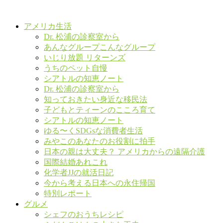
アメリカ生活
Dr. 松浦の診察室から
あんなグループこんなグループ
いじり放題 リターンズ
うちのペット自慢
シアトルの知恵ノート
Dr. 松浦の診察室から
知っておきたい身近な移民法
子どもとティーンのこころ育て
シアトルの知恵ノート
ゆる〜くSDGsな消費者生活
みやこのあなたのお役割に拍手
日本の親は大丈夫？ アメリカからの遠隔介護
国際結婚あれこれ
化学者JJの就活日記
今から考える日本への永住帰国
特別レポート
グルメ
シェフのおうちレシピ