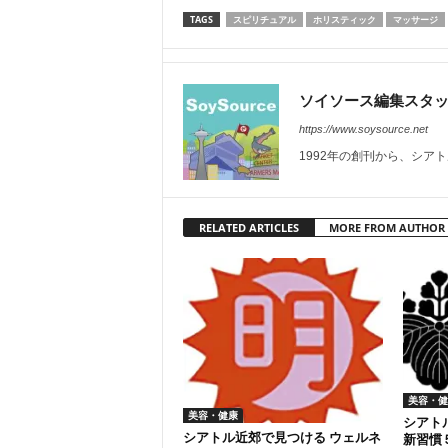
TAGS
スピリチュアル
ホリスティック
マッサージ
ソイソース編集スタ
https://www.soysource.net
1992年の創刊から、シア
RELATED ARTICLES
MORE FROM AUTHOR
美容・健
美容・健康
シアト
シアトル近郊で見つける ウェルネ
新習慣