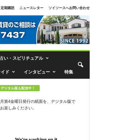
定期購読
ニュースレター
ソイソースへお問い合わせ
占い・スピリチュアル
ァイド
インタビュー
特集
デジタル版も配信中！
月第4金曜日発行の紙面を、デジタル版で
お楽しみください。