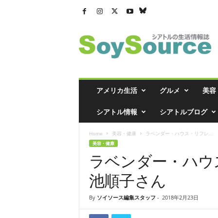
シ
ア
ト
ル
の
生
活
アメリカ生活
グルメ
美容
情
報
シアトル情報
シアトルブログ
誌
「
Home
美容・健康
ラベンダー・ハウス・リフレ...
ソ
美容・健康
イ
ラベンダー・ハウ
ソ
ー
池順子さん
ス
」
By
ソイソース編集スタッフ
-
2018年2月23日