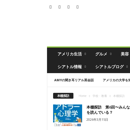
シ
ア
ト
ル
の
生
活
アメリカ生活
グルメ
美容
情
報
シアトル情報
シアトルブログ
誌
「
AMYの聞き耳リアル英会話
アメリカの大学を
ソ
イ
ソ
本棚探訪
Home
学校・教養
本棚探訪
ー
ス
本棚探訪 第6回〜みん
」
を読んでいる？
2026年3月15日