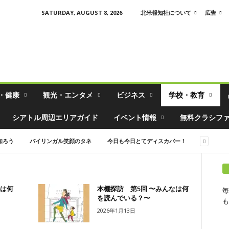
SATURDAY, AUGUST 8, 2026
北米報知社について
広告
・健康
観光・エンタメ
ビジネス
学校・教育
シアトル周辺エリアガイド
イベント情報
無料クラシフ
知ろう
バイリンガル笑顔のタネ
今日も今日とてディスカバー！
なは何
本棚探訪 第5回 〜みんなは何
毎
を読んでいる？〜
も
2026年1月13日