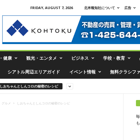
FRIDAY, AUGUST 7, 2026
北米報知社について
広告
・健康
観光・エンタメ
ビジネス
学校・教育
シアトル周辺エリアガイド
イベント情報
無料クラシフ
しおちゃんとしんコロの秘密のレシピ
グルメ
しおちゃんとしんコロの秘密のレシピ
毎
も