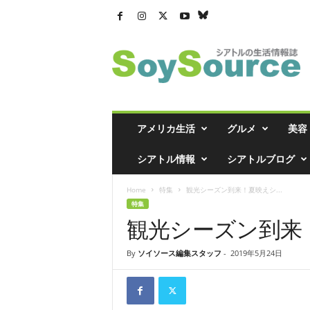
シ
ア
ト
ル
の
生
活
アメリカ生活
グルメ
美容
情
報
シアトル情報
シアトルブログ
誌
「
Home
特集
観光シーズン到来！夏映えシ...
ソ
特集
イ
観光シーズン到来
ソ
ー
ス
By
ソイソース編集スタッフ
-
2019年5月24日
」