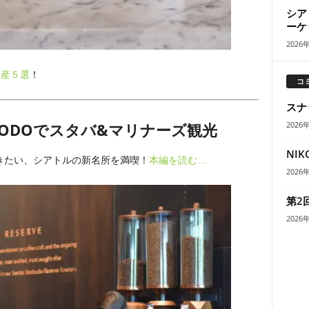
シア
ーケ
2026
土産５選
！
コ
スナ
SODOでスタバ&マリナーズ観光
2026
NI
きたい、シアトルの新名所を満喫！
本編を読む…
2026
第2
2026