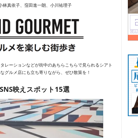
、小林真依子、窪田進一朗、小川祐理子
スタレーションなどが街中のあちらこちらで見られるシアト
レなグルメ店にも立ち寄りながら、ぜひ散策を！
SNS映えスポット15選