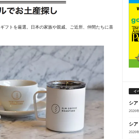
いギフトを厳選。日本の家族や親戚、ご近所、仲間たちに喜
イ
シア
2026
シア
2026