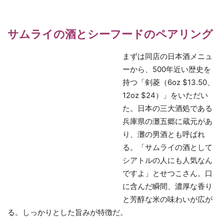
サムライの酒とシーフードのペアリング
まずは同店の日本酒メニュ
ーから、500年近い歴史を
持つ「剣菱（6oz $13.50、
12oz $24）」をいただい
た。日本の三大酒処である
兵庫県の灘五郷に蔵元があ
り、灘の男酒とも呼ばれ
る。「サムライの酒として
シアトルの人にも人気なん
ですよ」とせつこさん。口
に含んだ瞬間、濃厚な香り
と芳醇な米の味わいが広が
る。しっかりとした旨みが特徴だ。