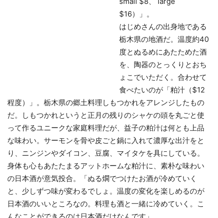
small $8、 large
$16）」。
はじめさんの出身地である
栃木県の地酒だ。温度約40
度とぬるめにあたためた酒
を、陶器のとっくりとおち
ょこでいただく。合わせて
食べたいのが「粕汁（$12
程度）」。栃木県の郷土料理しもつかれをアレンジしたもの
だ。しもつかれというと正月の残りのシャケの頭を丸ごと使
って作るユニークな家庭料理だが、益子の粕汁は何とも上品
な味わい。サーモンを骨や皮ごと鍋に入れて濃厚な出汁をと
り、ニンジンやダイコン、豆腐、マイタケを具にしている。
身体も心もあたたまるアットホームな粕汁に、素朴な味わい
の日本酒が意気投合。「ぬる燗でつけたお酒が冷めていく
と、少しずつ味が変わるでしょ。温度の変化を楽しめるのが
日本酒のいいところなの。料理も酒と一緒に冷めていく。こ
んなことができるのは日本酒だけなんです」