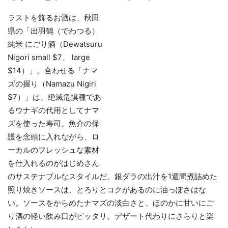
ラストを飾るお酒は、秋田
県の「出羽鶴（でわつる）
純米 にごり酒（Dewatsuru
Nigori small $7、 large
$14）」。合わせる「ナマ
ズの握り（Namazu Nigiri
$7）」は、絶滅危惧種であ
るウナギの代用としてナマ
ズを使った寿司。魚介の保
護を念頭に入れながら、ロ
ーカルのフレッシュな素材
を仕入れるのがはじめさん
のサステナブルなスタイルだ。銀ダラの出汁を1週間煮詰めた
照り焼きソースは、とろりとコクがあるのに油っぽさはな
い。ソースをからめたナマズの淡白さと、ほのかに甘いにご
り酒の軽い飲み口がピッタリ。デザート代わりにさらりと楽