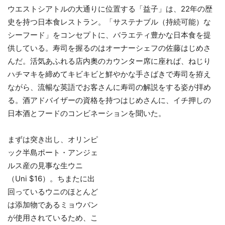
ウエストシアトルの大通りに位置する「益子」は、22年の歴
史を持つ日本食レストラン。「サステナブル（持続可能）な
シーフード」をコンセプトに、バラエティ豊かな日本食を提
供している。寿司を握るのはオーナーシェフの佐藤はじめさ
んだ。活気あふれる店内奧のカウンター席に座れば、ねじり
ハチマキを締めてキビキビと鮮やかな手さばきで寿司を拵え
ながら、流暢な英語でお客さんに寿司の解説をする姿が拝め
る。酒アドバイザーの資格を持つはじめさんに、イチ押しの
日本酒とフードのコンビネーションを聞いた。
まずは突き出し、オリンピ
ック半島ポート・アンジェ
ルス産の見事な生ウニ
（Uni $16）。ちまたに出
回っているウニのほとんど
は添加物であるミョウバン
が使用されているため、こ