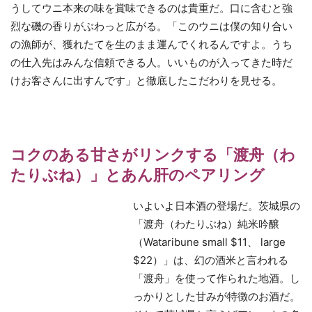
うしてウニ本来の味を賞味できるのは貴重だ。口に含むと強
烈な磯の香りがぶわっと広がる。「このウニは僕の知り合い
の漁師が、獲れたてを生のまま運んでくれるんですよ。うち
の仕入先はみんな信頼できる人。いいものが入ってきた時だ
けお客さんに出すんです」と徹底したこだわりを見せる。
コクのある甘さがリンクする「渡舟（わ
たりぶね）」とあん肝のペアリング
いよいよ日本酒の登場だ。茨城県の
「渡舟（わたりぶね）純米吟醸
（Wataribune small $11、 large
$22）」は、幻の酒米と言われる
「渡舟」を使って作られた地酒。し
っかりとした甘みが特徴のお酒だ。