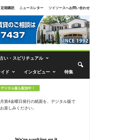
定期購読
ニュースレター
ソイソースへお問い合わせ
占い・スピリチュアル
ァイド
インタビュー
特集
デジタル版も配信中！
月第4金曜日発行の紙面を、デジタル版で
お楽しみください。