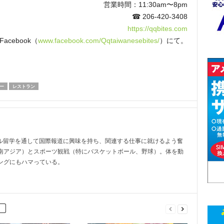
営業時間：11:30am〜8pm
☎ 206-420-3408
https://qqbites.com
cebook（
www.facebook.com/Qqtaiwanesebites/
）にて。
ー
レストラン
トル留学を通して国際報道に興味を持ち、関連する仕事に就けるよう奮
南アジア）とスポーツ観戦（特にバスケットボール、野球）。体を動
ングにもハマっている。