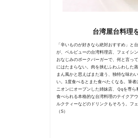
台湾屋台料理
「辛いものが好きなら絶対おすすめ」と
が、ベルビューの台湾料理店、フェイシ
おなじみのポークバーガーで、何と言っ
にはたまらない。肉を挟むふわふわした
まん風かと思えばまた違う、独特な味わ
い。1度食べるとまた食べたくなる。筆者
ニオンにオープンした姉妹店、Ｑqを専ら
食べられる本格的な台湾料理のテイクア
ルクティーなどのドリンクもそろう。フ
（S）