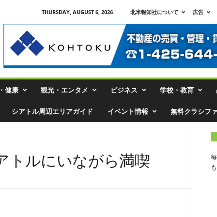
THURSDAY, AUGUST 6, 2026
北米報知社について
広告
・健康
観光・エンタメ
ビジネス
学校・教育
シアトル周辺エリアガイド
イベント情報
無料クラシフ
アトルにいながら満喫
毎
も