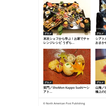
グルメ
グルメ
末次シェフから学ぶ！お家でチャ
シアト
レンジレシピ うずら...
おまかせ
グルメ
グルメ
笑門／ShoMon Kappo Sushi〜シ
山海／S
アト...
極上のひ
© North American Post Publishing