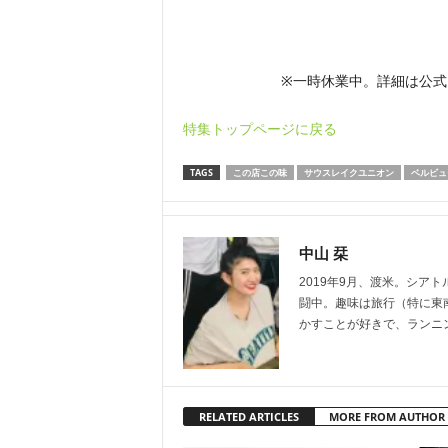
※一時休業中。詳細は公式Fa
特集トップページに戻る
TAGS
この店この味
サウスレイクユニオン
ベルビュ
中山 栞
2019年9月、渡米。シア
闘中。趣味は旅行（特に東
かすことが好きで、ランニ
RELATED ARTICLES
MORE FROM AUTHOR