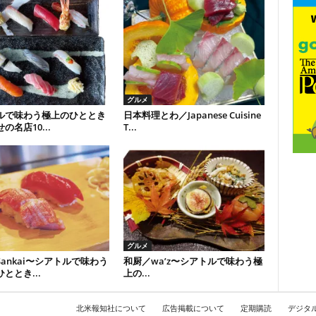
グルメ
ルで味わう極上のひととき
日本料理とわ／Japanese Cuisine
の名店10...
T...
グルメ
ankai〜シアトルで味わう
和厨／wa’z〜シアトルで味わう極
ととき...
上の...
北米報知社について
広告掲載について
定期購読
デジタ