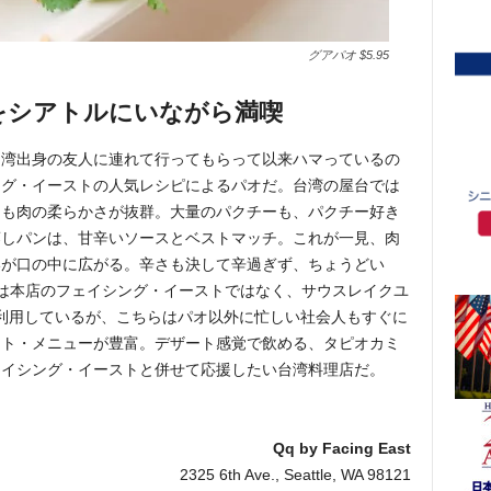
グアパオ $5.95
をシアトルにいながら満喫
台湾出身の友人に連れて行ってもらって以来ハマっているの
ング・イーストの人気レシピによるパオだ。台湾の屋台では
ても肉の柔らかさが抜群。大量のパクチーも、パクチー好き
蒸しパンは、甘辛いソースとベストマッチ。これが一見、肉
いが口の中に広がる。辛さも決して辛過ぎず、ちょうどい
は本店のフェイシング・イーストではなく、サウスレイクユ
利用しているが、こちらはパオ以外に忙しい社会人もすぐに
ウト・メニューが豊富。デザート感覚で飲める、タピオカミ
ェイシング・イーストと併せて応援したい台湾料理店だ。
Qq by Facing East
2325 6th Ave., Seattle, WA 98121