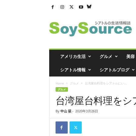
シ
ア
ト
ル
の
生
活
アメリカ生活
グルメ
美容
情
報
シアトル情報
シアトルブログ
誌
「
Home
グルメ
台湾屋台料理をシアトルにい...
ソ
グルメ
イ
台湾屋台料理をシ
ソ
ー
ス
By
中山 栞
-
2020年3月26日
」