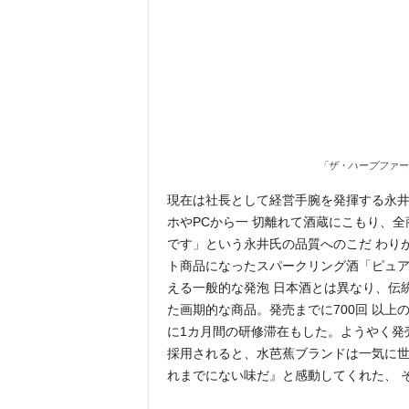
「ザ・ハーブファー
現在は社長として経営手腕を発揮する永井
ホやPCから一 切離れて酒蔵にこもり、
です」という永井氏の品質へのこだ わり
ト商品になったスパークリング酒「ピュア
える一般的な発泡 日本酒とは異なり、伝
た画期的な商品。発売までに700回 以上
に1カ月間の研修滞在もした。ようやく発売
採用されると、水芭蕉ブランドは一気に世
れまでにない味だ』と感動してくれた、 