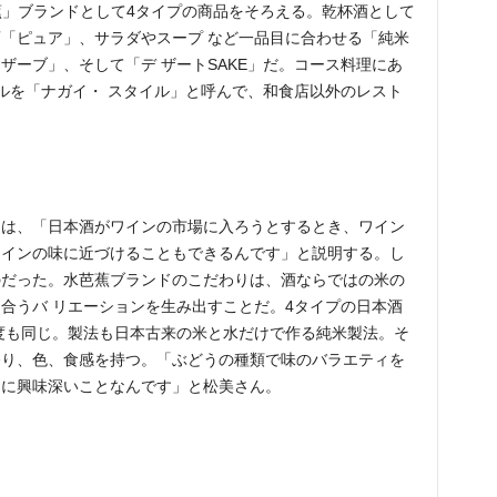
水芭蕉」ブランドとして4タイプの商品をそろえる。乾杯酒として
「ピュア」、サラダやスープ など一品目に合わせる「純米
ザーブ」、そして「デ ザートSAKE」だ。コース料理にあ
ルを「ナガイ・ スタイル」と呼んで、和食店以外のレスト
んは、「日本酒がワインの市場に入ろうとするとき、ワイン
ワインの味に近づけることもできるんです」と説明する。し
のだった。水芭蕉ブランドのこだわりは、酒ならではの米の
合うバ リエーションを生み出すことだ。4タイプの日本酒
度も同じ。製法も日本古来の米と水だけで作る純米製法。そ
香り、色、食感を持つ。「ぶどうの種類で味のバラエティを
当に興味深いことなんです」と松美さん。