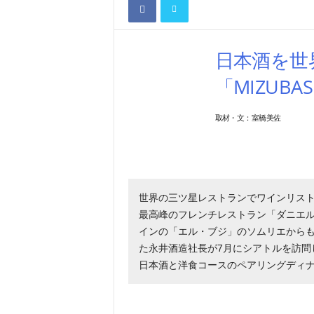
日本酒を世
「MIZUB
取材・文：室橋美佐
世界の三ツ星レストランでワインリストに
最高峰のフレンチレストラン「ダニエ
インの「エル・ブジ」のソムリエから
た永井酒造社長が7月にシアトルを訪問し
日本酒と洋食コースのペアリングディ