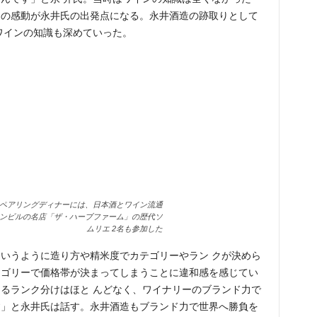
その感動が永井氏の出発点になる。永井酒造の跡取りとして
ワインの知識も深めていった。
ペアリングディナーには、日本酒とワイン流通
ィンビルの名店「ザ・ハーブファーム」の歴代ソ
ムリエ 2名も参加した
いうように造り方や精米度でカテゴリーやラン クが決めら
テゴリーで価格帯が決まってしまうことに違和感を感じてい
るランク分けはほと んどなく、ワイナリーのブランド力で
す」と永井氏は話す。永井酒造もブランド力で世界へ勝負を