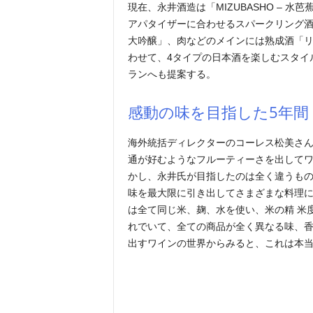
現在、永井酒造は「MIZUBASHO – 
アパタイザーに合わせるスパークリング酒
大吟醸」、肉などのメインには熟成酒「リ
わせて、4タイプの日本酒を楽しむスタイ
ランへも提案する。
感動の味を目指した5年間
海外統括ディレクターのコーレス松美さ
通が好むようなフルーティーさを出して
かし、永井氏が目指したのは全く違うも
味を最大限に引き出してさまざまな料理に
は全て同じ米、麹、水を使い、米の精 米
れでいて、全ての商品が全く異なる味、
出すワインの世界からみると、これは本