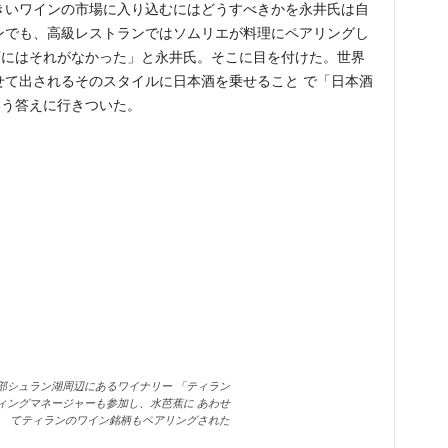
きいワインの市場に入り込むにはどうすべきかを永井氏は自
ンでも、高級レストランではソムリエが料理にペアリングし
酒にはそれがなかった」と永井氏。そこに目を付けた。世界
せて出されるそのスタイルに日本酒を乗せること で「日本酒
いう答えに行きついた。
部シュラン湖周辺にあるワイナリー 「ティラン
ケティングマネージャーも参加し、水芭蕉に あわせ
てティランのワイン銘柄もペアリングされた