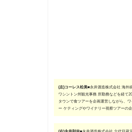
(左)コーレス松美
■永井酒造株式会社 海外
ワシントン州観光事務 所勤務などを経て2
タウンで食ツアーを企画運営しながら、ワイ
ー ケティングやワイナリー視察ツアーの企
(右)永井則吉
■永井酒造株式会社 六代目蔵元