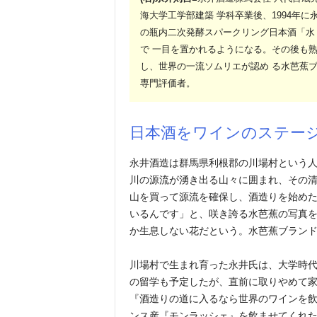
海大学工学部建築 学科卒業後、1994年に
の瓶内二次発酵スパークリング日本酒「水 
で 一目を置かれるようになる。その後も
し、世界の一流ソムリエが認め る水芭蕉ブ
専門評価者。
日本酒をワインのステー
永井酒造は群馬県利根郡の川場村という人
川の源流が湧き出る山々に囲まれ、その清
山を買って源流を確保し、酒造りを始め
いるんです」と、咲き誇る水芭蕉の写真
か生息しない花だという。水芭蕉ブラン
川場村で生まれ育った永井氏は、大学時
の留学も予定したが、直前に取りやめて
『酒造りの道に入るなら世界のワインを飲
ンス産『モンラッシェ』を飲ませてくれた