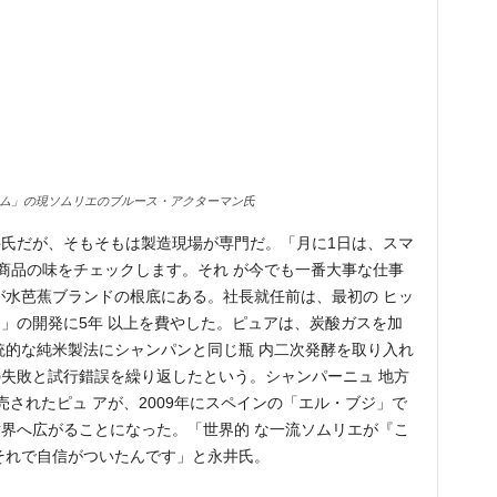
ム」の現ソムリエのブルース・アクターマン氏
氏だが、そもそもは製造現場が専門だ。「月に1日は、スマ
全商品の味をチェックします。それ が今でも一番大事な仕事
が水芭蕉ブランドの根底にある。社長就任前は、最初の ヒッ
」の開発に5年 以上を費やした。ピュアは、炭酸ガスを加
統的な純米製法にシャンパンと同じ瓶 内二次発酵を取り入れ
の失敗と試行錯誤を繰り返したという。シャンパーニュ 地方
されたピュ アが、2009年にスペインの「エル・ブジ」で
界へ広がることになった。「世界的 な一流ソムリエが『こ
それで自信がついたんです」と永井氏。