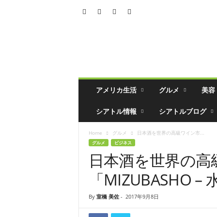
シ
ア
ト
ル
の
生
活
アメリカ生活
グルメ
美容
情
報
シアトル情報
シアトルブログ
誌
「
Home
グルメ
日本酒を世界の高級ワイン市...
ソ
グルメ
ビジネス
イ
日本酒を世界の高
ソ
ー
「MIZUBASHO
ス
」
By
室橋 美佐
-
2017年9月8日