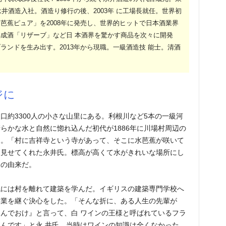
永井酒造入社。酒造り修行の後、2003年 に工場長就任。世界初
芭蕉ピュア」を2008年に発売し、世界的ヒットで日本酒業界
熟成酒「リザーブ」など日 本酒界を驚かす商品を次々に開発
ランドを生み出す。2013年から現職。一級酒造技 能士。清酒
ジに
口約3300人の小さな山里にある。利根川など5本の一級河
らかな水と自然に惚れ込んだ初代が1886年に川場村周辺の
た。「村に吉祥寺という寺があって、そこに水芭蕉が咲いて
を見せてくれた永井氏。標高が高くて水がきれいな場所にし
ドの由来だ。
代には村を離れて建築を学んだ。イギリスの建築専門学校へ
家業を継ぐ決心をした。「そんな折に、ある人生の先輩が
んでおけ』と言って、白 ワインの王様と呼ばれているフラ
んです」と永 井氏。当時はワインの知識は全くなかった