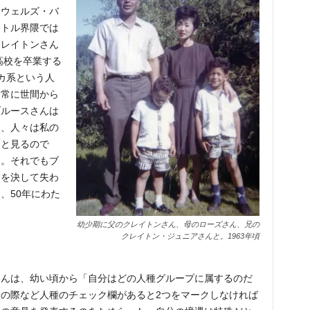
クウェルズ・バ
アトル界隈では
クレイトンさん
高校を卒業する
カ系という人
、常に世間から
ブルースさんは
と、人々は私の
ろと見るので
」。それでもブ
ちを決して失わ
、50年にわた
幼少期に父のクレイトンさん、母のローズさん、兄の
クレイトン・ジュニアさんと。1963年頃
さんは、幼い頃から「自分はどの人種グループに属するのだ
の際など人種のチェック欄があると2つをマークしなければ