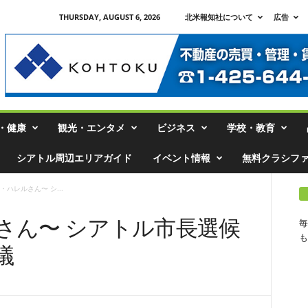
THURSDAY, AUGUST 6, 2026
北米報知社について
広告
・健康
観光・エンタメ
ビジネス
学校・教育
シアトル周辺エリアガイド
イベント情報
無料クラシフ
・ハレルさん〜 シ...
さん〜 シアトル市長選候
毎
も
議