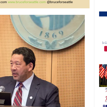
.com
www.bruceforseattle.com
@bruceforseattle