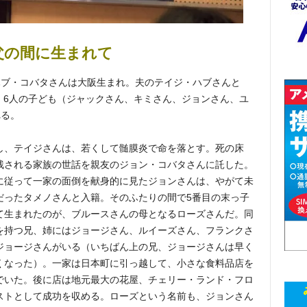
父の間に生まれて
ハブ・コバタさんは大阪生まれ。夫のテイジ・ハブさんと
り、6人の子ども（ジャックさん、キミさん、ジョンさん、ユ
れる。
し、テイジさんは、若くして髄膜炎で命を落とす。死の床
残される家族の世話を親友のジョン・コバタさんに託した。
に従って一家の面倒を献身的に見たジョンさんは、やがて未
だったタメノさんと入籍。そのふたりの間で5番目の末っ子
て生まれたのが、ブルースさんの母となるローズさんだ。同
を持つ兄、姉にはジョージさん、ルイーズさん、フランクさ
ジョージさんがいる（いちばん上の兄、ジョージさんは早く
くなった）。一家は日本町に引っ越して、小さな食料品店を
でいた。後に店は地元最大の花屋、チェリー・ランド・フロ
ストとして成功を収める。ローズという名前も、ジョンさん