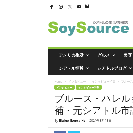
シ
ア
ト
ル
の
生
活
アメリカ生活
グルメ
美容
情
報
シアトル情報
シアトルブログ
誌
「
Home
インタビュー
インタビュー特集
ブルース
ソ
インタビュー
インタビュー特集
イ
ブルース・ハレル
ソ
ー
補・元シアトル市
ス
」
By
Elaine Ikoma Ko
-
2021年8月13日