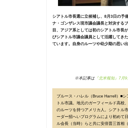
シアトル市長選に立候補し、8月3日の予
ナ・ゴンザレス現市議会議長と対決するブ
目、アジア系としては初のシアトル市長
びシアトル市議会議員として活躍してき
ています。自身のルーツや幼少期の思い
※本記事は
『北米報知』7月9
ブルース・ハレル（Bruce Harrell
トル市議。地元のガーフィールド高校
のルーツを持つアメリカ人。シアトル市
ーダー招へいプログラムにより初めて
ル会長（当時）らと共に安倍晋三首相（