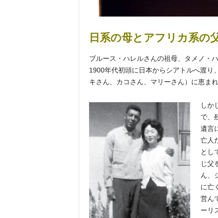
日系の母とアフリカ系の
ブルース・ハレルさんの祖母、タメノ・
1900年代初頭に日本からシアトルへ渡
キさん、カコさん、マリーさん）に恵ま
しか
で、
遺言
亡人
とし
じ父
ん、
に亡
営ん
ーリ