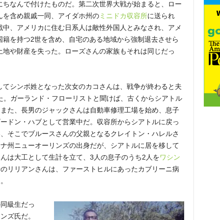
にちなんで付けたものだ。第二次世界大戦が始まると、ロー
んを含め親戚一同、アイダホ州の
ミニドカ収容所
に送られ
戦中、アメリカに住む日系人は敵性外国人とみなされ、アメ
国籍を持つ2世を含め、自宅のある地域から強制退去させら
土地や財産を失った。ローズさんの家族もそれは同じだっ
してシンボ姓となった次女のカコさんは、戦争が終わると夫
屋を開いた。ガーランド・フローリストと聞けば、古くからシアトル
。また、長男のジャックさんは自動車修理工場を始め、息子
ゴードン・ハブとして営業中だ。収容所からシアトルに戻っ
い、そこでブルースさんの父親となるクレイトン・ハレルさ
アナ州ニューオーリンズの出身だが、シアトルに居を移して
んは大工として生計を立て、3人の息子のうち2人を
ワシン
母のリリアンさんは、ファーストヒルにあったカブリーニ病
た。
の同級生だっ
ーンズ氏だ。