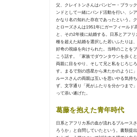
父、クレイトンさんはバンピー・ブラッ
ンドとして一緒にバンド活動を行い、シ
かなり名の知れた存在であったという。
とローズさんは1951年にガーフィールド
と、その2年後に結婚する。日系とアフリ
種を超えた結婚を選択した若いふたりは
好奇の視線を向けられた。当時のことを
こう話す。「家族でダウンタウンを歩く
両親に目をやり、そして兄と私をじろじ
す。まるで別の惑星から来たかのように
ルースさんの両親は互いを思いやる気持
ず、文字通り「死がふたりを分かつまで」
って添い遂げた。
葛藤を抱えた青年時代
日系とアフリカ系の血が流れるブルース
ろうか」と自問していたという。書類提出