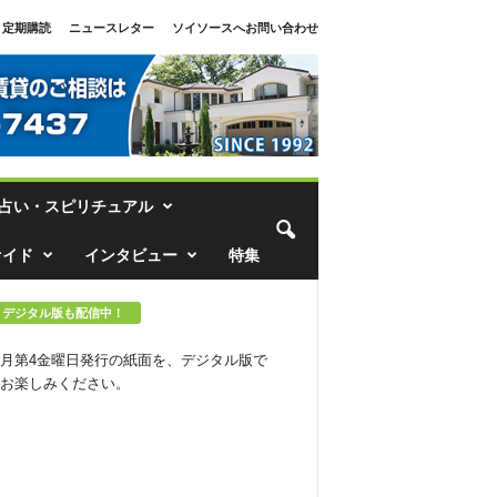
定期購読
ニュースレター
ソイソースへお問い合わせ
占い・スピリチュアル
ァイド
インタビュー
特集
デジタル版も配信中！
月第4金曜日発行の紙面を、デジタル版で
お楽しみください。