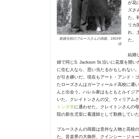
が花
ズさ
た。
リカ
れ、
新婚当初のブルースさんの両親。1953年
た。
頃
結婚
婦で同じS. Jackson St.沿いに花
に住む人なら、思い当たるかもしれない
が引き継いだ。現在もアート・アンド・
たローズさんはガーフィールド高校に通
んと出会う。ハレル家はもともとルイジ
いた。クレイトンさんの父、ウィリアムさ
トン大学
に通わせた。クレイトンさんの
院の新生児室に看護師として勤務してい
ブルースさんの両親は意外な人物と高校
た。音楽界の大御所、クインシー・ジョ