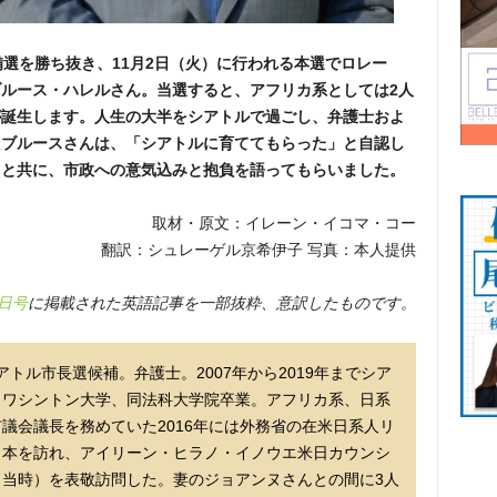
備選を勝ち抜き、11月2日（火）に行われる本選でロレー
ルース・ハレルさん。当選すると、アフリカ系としては2人
が誕生します。人生の大半をシアトルで過ごし、弁護士およ
たブルースさんは、「シアトルに育ててもらった」と自認し
出と共に、市政への意気込みと抱負を語ってもらいました。
取材・原文：イレーン・イコマ・コー
翻訳：シュレーゲル京希伊子 写真：本人提供
日号
に掲載された英語記事を一部抜粋、意訳したものです。
）■シアトル市長選候補。弁護士。2007年から2019年までシア
、ワシントン大学、同法科大学院卒業。アフリカ系、日系
議会議長を務めていた2016年には外務省の在米日系人リ
日本を訪れ、アイリーン・ヒラノ・イノウエ米日カウンシ
当時）を表敬訪問した。妻のジョアンヌさんとの間に3人