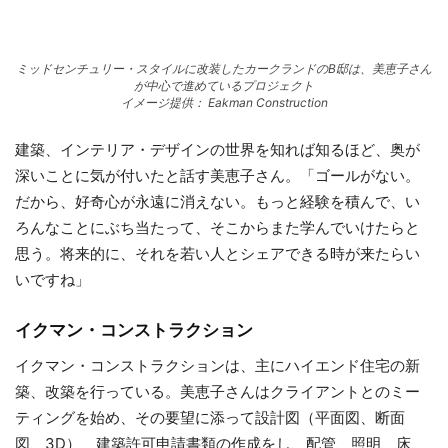
ミッドセンチュリー・スタイルに改装したカークランドのB邸は、美恵子さん
が中心で進めているプロジェクト
イメージ提供： Eakman Construction
建築、インテリア・デザインの世界を知れば知るほど、奥が
深いことに気が付いたと話す美恵子さん。「ゴールがない。
だから、好奇心が永遠に消えない。もっと経験を積んで、い
ろんなことにぶち当たって、そこからまた学んでいけたらと
思う。将来的に、それを若い人とシェアできる時が来たらい
いですね」
イクマン・コンストラクション
イクマン・コンストラクションは、主にハイエンド住宅の新
築、改築を行っている。美恵子さんはクライアントとのミー
ティングを始め、その要望に添って設計図（平面図、断面
図、3D）、建築許可申請書類の作成をし、配管、照明、床、