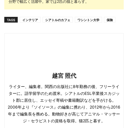
分野で幅広く活躍中。家では2匹の猫と暮らす。
TAGS
インテリア
シアトルのカフェ
ワシントン大学
保険
越宮 照代
ライター、編集者。関西の出版社に8年勤務の後、フリーライ
ターに。語学留学のため渡米。シアトルのESL卒業後スカジッ
ト郡に居住し、エッセイ寄稿や書籍翻訳などを手がける。
2006年より『ソイソース』の編集に携わり、2012年から2016
年まで編集長を務める。動物好きが高じてアニマル・マッサー
ジ・セラピストの資格を取得。猫2匹と暮す。