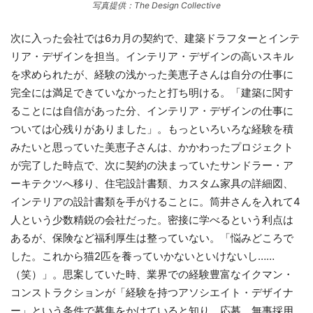
写真提供：The Design Collective
次に入った会社では6カ月の契約で、建築ドラフターとインテ
リア・デザインを担当。インテリア・デザインの高いスキル
を求められたが、経験の浅かった美恵子さんは自分の仕事に
完全には満足できていなかったと打ち明ける。「建築に関す
ることには自信があった分、インテリア・デザインの仕事に
ついては心残りがありました」。もっといろいろな経験を積
みたいと思っていた美恵子さんは、かかわったプロジェクト
が完了した時点で、次に契約の決まっていたサンドラー・ア
ーキテクツへ移り、住宅設計書類、カスタム家具の詳細図、
インテリアの設計書類を手がけることに。筒井さんを入れて4
人という少数精鋭の会社だった。密接に学べるという利点は
あるが、保険など福利厚生は整っていない。「悩みどころで
した。これから猫2匹を養っていかないといけないし……
（笑）」。思案していた時、業界での経験豊富なイクマン・
コンストラクションが「経験を持つアソシエイト・デザイナ
ー」という条件で募集をかけていると知り、応募。無事採用