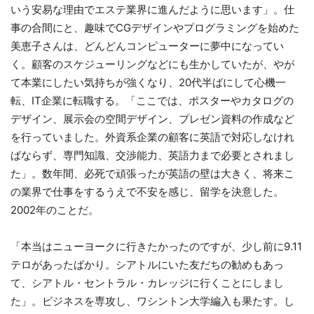
いう安易な理由でエステ業界に進んだように思います」。仕
事の合間にと、趣味でCGデザインやプログラミングを始めた
美恵子さんは、どんどんコンピューターに夢中になってい
く。顧客のスケジューリングなどにも生かしていたが、やが
て本業にしたい気持ちが強くなり、20代半ばにして心機一
転、IT企業に転職する。「ここでは、ポスターやカタログの
デザイン、展示会の空間デザイン、プレゼン資料の作成など
を行っていました。外資系企業の顧客に英語で対応しなけれ
ばならず、専門知識、交渉能力、英語力まで必要とされまし
た」。数年間、必死で頑張ったが英語の壁は大きく、将来こ
の業界で仕事をするうえで不安を感じ、留学を決意した。
2002年のことだ。
「本当はニューヨークに行きたかったのですが、少し前に9.11
テロがあったばかり。シアトルにいた友だちの勧めもあっ
て、シアトル・セントラル・カレッジに行くことにしまし
た」。ビジネスを専攻し、ワシントン大学編入も果たす。し