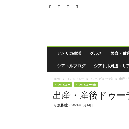
シ
ア
ト
ル
の
生
活
アメリカ生活
グルメ
美容・健
情
報
シアトルブログ
シアトル周辺エリ
誌
「
Home
インタビュー
インタビュー特集
出産・産
ソ
インタビュー
インタビュー特集
イ
出産・産後ドゥー
ソ
ー
ス
By
加藤 瞳
-
2021年5月14日
」