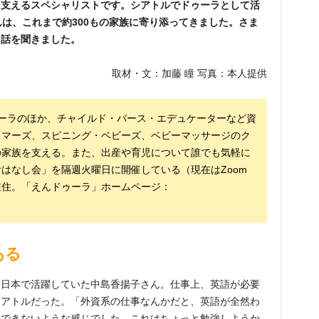
を支えるスペシャリストです。シアトルでドゥーラとして活
んは、これまで約300もの家族に寄り添ってきました。さま
、話を聞きました。
取材・文：加藤 瞳 写真：本人提供
ーラのほか、チャイルド・バース・エデュケーターなど資
ラマーズ、スピニング・ベビーズ、ベビーマッサージのク
の家族を支える。また、出産や育児について誰でも気軽に
はなし会」を隔週火曜日に開催している（現在はZoom
在住。「えんドゥーラ」ホームページ：
ある
て日本で活躍していた中島香揚子さん。仕事上、英語が必要
シアトルだった。「外資系の仕事なんかだと、英語が全然わ
然できないような感じでした。これはちょっと勉強しようか