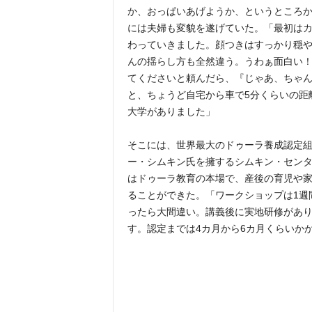
か、おっぱいあげようか、というところか
には夫婦も変貌を遂げていた。「最初は
わっていきました。顔つきはすっかり穏
んの揺らし方も全然違う。うわぁ面白い！
てくださいと頼んだら、『じゃあ、ちゃ
と、ちょうど自宅から車で5分くらいの距
大学がありました」
そこには、世界最大のドゥーラ養成認定
ー・シムキン氏を擁するシムキン・セン
はドゥーラ教育の本場で、産後の育児や
ることができた。「ワークショップは1週
ったら大間違い。講義後に実地研修があり
す。認定までは4カ月から6カ月くらいか