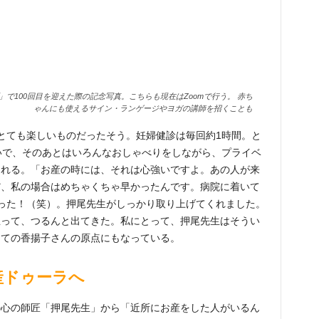
」で100回目を迎えた際の記念写真。こちらも現在はZoomで行う。 赤ち
ゃんにも使えるサイン・ランゲージやヨガの講師を招くことも
とても楽しいものだったそう。妊婦健診は毎回約1時間。と
いで、そのあとはいろんなおしゃべりをしながら、プライベ
くれる。「お産の時には、それは心強いですよ。あの人が来
だ、私の場合はめちゃくちゃ早かったんです。病院に着いて
った！（笑）。押尾先生がしっかり取り上げてくれました。
思って、つるんと出てきた。私にとって、押尾先生はそうい
しての香揚子さんの原点にもなっている。
産ドゥーラへ
の心の師匠「押尾先生」から「近所にお産をした人がいるん