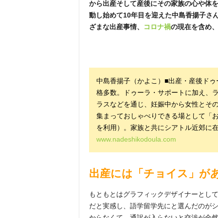
から出産そして産後にその家族の心や体
動し始めて10年目を迎えた中島香揚子さ
ざまな出産事情、
コロナ禍
の現在を含め
中島香揚子（かよこ）■出産・産後ドゥ
格多数。ドゥーラ・サポートに加え、
ラスなどを通じ、妊娠中から女性とそ
集まっておしゃべりできる場として「お
を利用）。家族と共にシアトル近郊に
www.nadeshikodoula.com
出産には「チョイス」が
もともとはグラフィックデザイナーとし
だと実感し、語学留学先にと選んだのが
からなくて。通訳が入らないと交渉が全