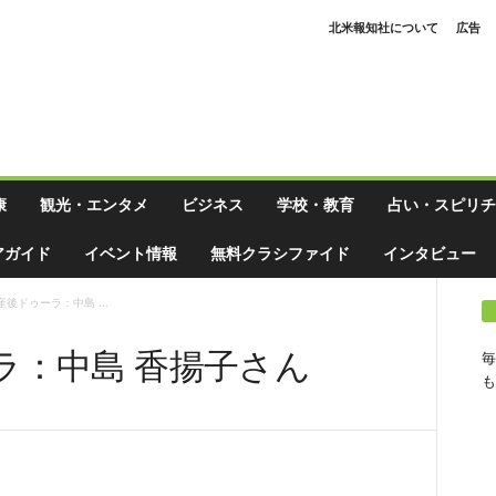
北米報知社について
広告
康
観光・エンタメ
ビジネス
学校・教育
占い・スピリチ
アガイド
イベント情報
無料クラシファイド
インタビュー
後ドゥーラ：中島 ...
ラ：中島 香揚子さん
毎
も