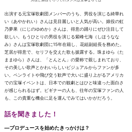
出演する元宝塚歌劇団メンバーのうち、男役を演じる綺華れ
い（あやかれい）さんは見目麗しいと人気が高い。娘役の虹
乃夢果（にじのゆめか）さんは、得意の踊りにぜひ注目して
欲しい。もうひとりの男役を演じる紫峰七海（しほうなな
み）さんは宝塚歌劇団に15年在籍し、花組副組長を務めた。
芝居が得意で、セリフを交えた歌も披露する。珠まゆら（た
ままゆら）さんは、「とんとん」の愛称で親しまれており、
その美しい歌声とかわいらしいビジュアルからファンが多
い。ペンライトや飛び交う歓声で大いに盛り上がるアメリカ
での宝塚イベントは、日本での観劇とはひと味違った面白さ
が感じられるはず。ビギナーの人も、往年の宝塚ファンの人
も、この貴重な機会に足を運んでみてはいかがだろう。
話を聞きました！
—プロデュースを始めたきっかけは？