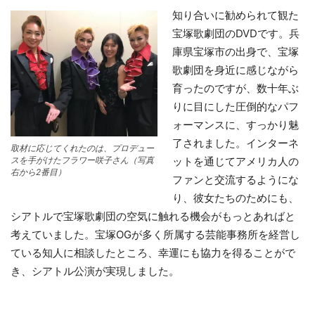
知り合いに勧められて観た
宝塚歌劇団のDVDです。兵
庫県宝塚市の出身で、宝塚
歌劇団を身近に感じながら
育ったのですが、数十年ぶ
りに目にした圧倒的なパフ
ォーマンスに、すっかり魅
了されました。インターネ
取材に応じてくれたのは、プロデュー
スを手がけたフラワー咲子さん（写真
ットを通じてアメリカ人の
右から2番目）
ファンと交流するようにな
り、彼女たちのためにも、
シアトルで宝塚歌劇団の空気に触れる機会がもっとあればと
考えていました。宝塚OGが多く所属する芸能事務所を経営し
ている知人に相談したところ、幸運にも協力を得ることがで
き、シアトル公演が実現しました。