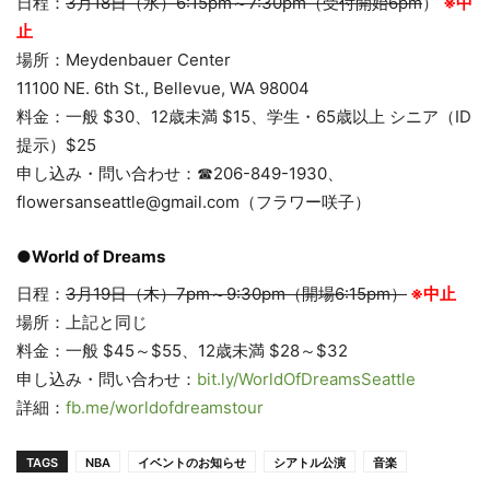
日程：
3月18日（水）6:15pm～7:30pm（受付開始6pm
）
※中
止
場所：Meydenbauer Center
11100 NE. 6th St., Bellevue, WA 98004
料金：一般 $30、12歳未満 $15、学生・65歳以上 シニア（ID
提示）$25
申し込み・問い合わせ：☎206-849-1930、
flowersanseattle@gmail.com（フラワー咲子）
●World of Dreams
日程：
3月19日（木）7pm～9:30pm（開場6:15pm）
※中止
場所：上記と同じ
料金：一般 $45～$55、12歳未満 $28～$32
申し込み・問い合わせ：
bit.ly/WorldOfDreamsSeattle
詳細：
fb.me/worldofdreamstour
TAGS
NBA
イベントのお知らせ
シアトル公演
音楽