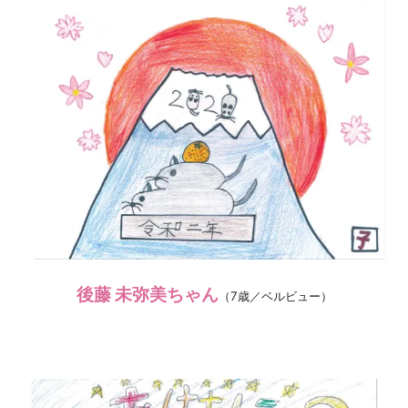
後藤 未弥美ちゃん
（
7歳／ベルビュー
）