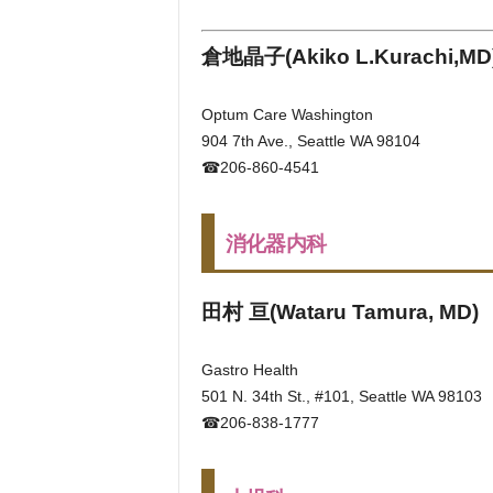
倉地晶子(Akiko L.Kurachi,MD
Optum Care Washington
904 7th Ave., Seattle WA 98104
☎206-860-4541
消化器内科
田村 亘(Wataru Tamura, MD)
Gastro Health
501 N. 34th St., #101, Seattle WA 98103
☎206-838-1777