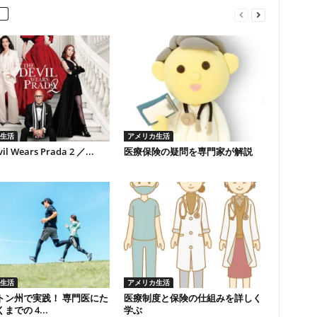
生活
アメリカ生活
il Wears Prada 2 ／...
医療保険の疑問を専門家が解説
生活
アメリカ生活
トン州で実践！ 専門医にた
医療制度と保険の仕組みを詳しく
までの 4...
学ぶ