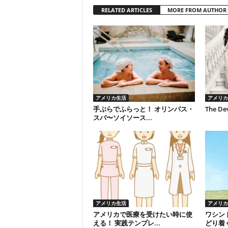
RELATED ARTICLES
MORE FROM AUTHOR
アメリカ生活
アメリカ
手ぶらでふらっと！ オリンパス・
The Dev
スパ〜ソイソース...
アメリカ生活
アメリカ
アメリカで医療を受けたい時に使
ワシン
える！ 実践テンプレ...
どり着く