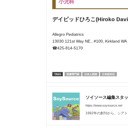
小児科
デイビッドひろこ(Hiroko David
Allegro Pediatrics
13030 121st Way NE., #100, Kirkland WA
☎425-814-5170
TAGS
医療専門家
日本人医師
日本語対応
ソイソース編集スタ
https://www.soysource.net
1992年の創刊から、シア