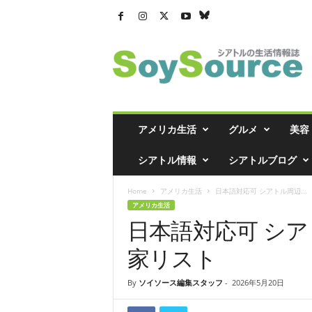
シ
ア
ト
ル
の
生
活
アメリカ生活
グルメ
美容
情
報
シアトル情報
シアトルブログ
誌
「
Home
アメリカ生活
日本語対応可 シアトル周辺...
ソ
アメリカ生活
イ
日本語対応可 シ
ソ
ー
家リスト
ス
」
By
ソイソース編集スタッフ
-
2026年5月20日