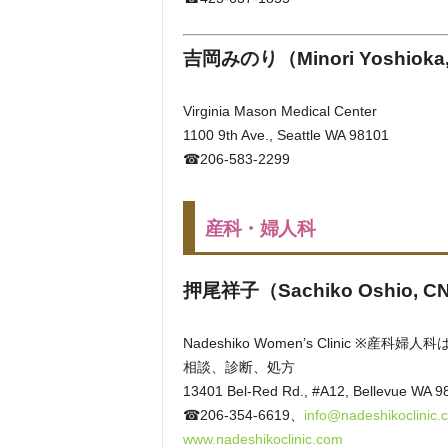
吉岡みのり（Minori Yoshioka
Virginia Mason Medical Center
1100 9th Ave., Seattle WA 98101
☎206-583-2299
産科・婦人科
押尾祥子
（Sachiko Oshio, C
Nadeshiko Women’s Clinic
※産科婦人科
相談、診断、処方
13401 Bel-Red Rd., #A12, Bellevue WA 9
☎206-354-6619、
info@nadeshikoclinic.
www.nadeshikoclinic.com