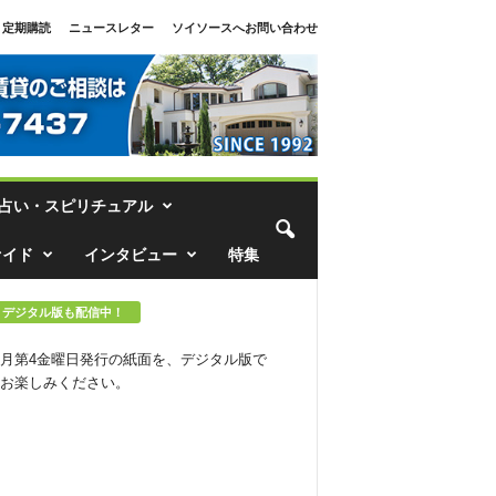
定期購読
ニュースレター
ソイソースへお問い合わせ
占い・スピリチュアル
ァイド
インタビュー
特集
デジタル版も配信中！
月第4金曜日発行の紙面を、デジタル版で
お楽しみください。