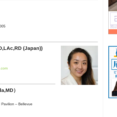
）
005
ND,LAc,RD
(Japan)
)
a.com
da,MD）
 Pavilion – Bellevue