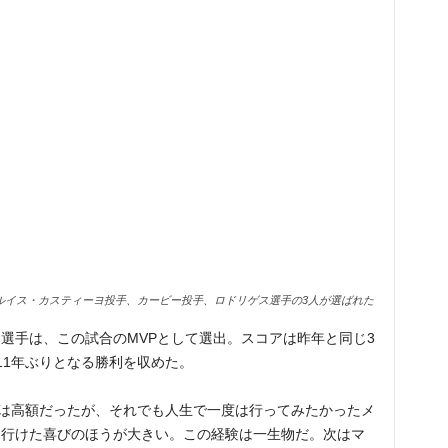
ルイス・カスティーヨ投手、カービー投手、ロドリゲス選手の3人が選ばれた
選手は、この試合のMVPとして選出。スコアは昨年と同じ3
11年ぶりとなる勝利を収めた。
代は高額だったが、それでも人生で一度は行ってみたかったメ
に行けた喜びのほうが大きい。この経験は一生物だ。次はマ