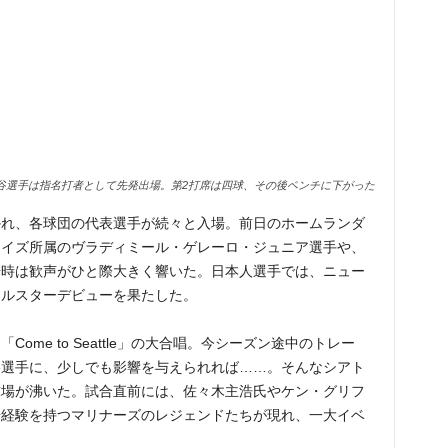
谷選手は指名打者として先発出場。第2打席は四球、その後ベンチに下がった
かれ、各球団の代表選手が続々と入場。前日のホームランダ
ェイズ所属のヴラディミール・ゲレーロ・ジュニア選手や、
場時は歓声がひと際大きく響いた。日本人選手では、ニュー
ールスターデビューを果たした。
me to Seattle」の大合唱。今シーズン途中のトレー
谷選手に、少しでも影響を与えられれば……。そんなシアト
球場が沸いた。試合直前には、佐々木主浩氏やケン・グリフ
場経験を持つマリナーズのレジェンドたちが現れ、一大イベ