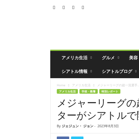
シ
ア
ト
ル
の
生
活
アメリカ生活
グルメ
美容
情
報
シアトル情報
シアトルブログ
誌
「
Home
アメリカ生活
メジャーリーグの超一流選手..
ソ
アメリカ生活
学校・教養
特別レポート
イ
メジャーリーグの
ソ
ー
ターがシアトルで
ス
」
By
ジェジュン・ ジョン
-
2023年8月3日