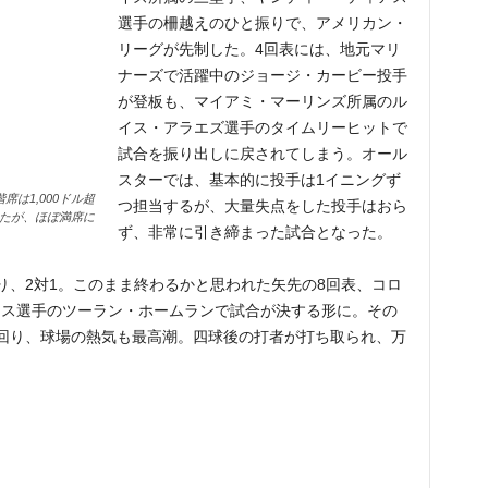
選手の柵越えのひと振りで、アメリカン・
リーグが先制した。4回表には、地元マリ
ナーズで活躍中のジョージ・カービー投手
が登板も、マイアミ・マーリンズ所属のル
イス・アラエズ選手のタイムリーヒットで
試合を振り出しに戻されてしまう。オール
スターでは、基本的に投手は1イニングず
は1,000ドル超
つ担当するが、大量失点をした投手はおら
たが、ほぼ満席に
ず、非常に引き締まった試合となった。
り、2対1。このまま終わるかと思われた矢先の8回表、コロ
アス選手のツーラン・ホームランで試合が決する形に。その
回り、球場の熱気も最高潮。四球後の打者が打ち取られ、万