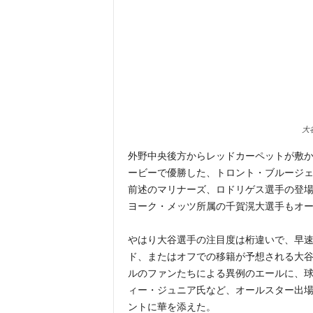
大
外野中央後方からレッドカーペットが敷
ービーで優勝した、トロント・ブルージ
前述のマリナーズ、ロドリゲス選手の登
ヨーク・メッツ所属の千賀滉大選手もオ
やはり大谷選手の注目度は桁違いで、早速「Co
ド、またはオフでの移籍が予想される大
ルのファンたちによる異例のエールに、
ィー・ジュニア氏など、オールスター出
ントに華を添えた。