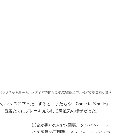
バックネット裏から。メディアの数も普段の3倍以上で、特別な空気感が漂う
クスに立った。すると、またもや「Come to Seattle」
が、観客たちはプレーを見られて満足気の様子だった。
試合が動いたのは2回裏。タンパベイ・レ
イズ所属の三塁手、ヤンディー・ディアス